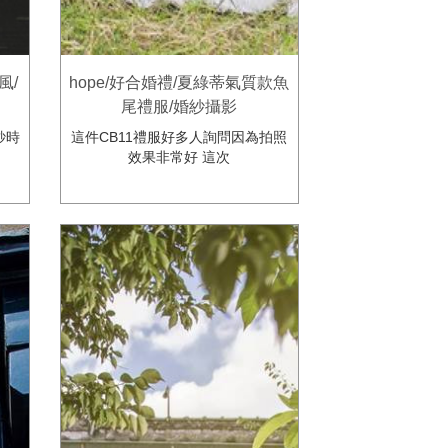
風/
hope/好合婚禮/夏綠蒂氣質款魚
尾禮服/婚紗攝影
紗時
這件CB11禮服好多人詢問因為拍照
效果非常好 這次