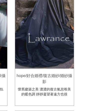
紗攝
hope/好合婚禮/復古婚紗/婚紗攝
影
拍.
懷舊建築之美 濃濃的復古氣息唯美
的暖色調 靜靜凝望著遠方也很