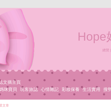
Hop
總覽
網誌文摘主頁
媽咪寶貝
玩客旅誌
心情雜記
彩妝保養
生活實用
搜
星文章