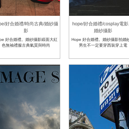
ope/好合婚禮/時尚古典/婚紗攝
hope/好合婚禮/cosplay電影
影
婚紗攝影
ope 好合婚禮。婚紗攝影緞面大紅
Hope 好合婚禮。婚紗攝影拍婚
色無袖禮服古典氣質與時尚
男生不一定要穿西裝穿上電