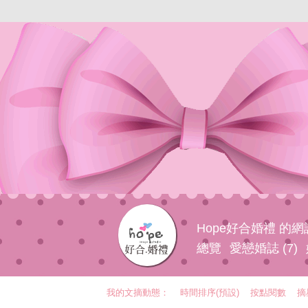
Hope好合婚禮 的
總覽
愛戀婚誌 (7)
我的文摘動態：
時間排序(預設)
按點閱數
摘