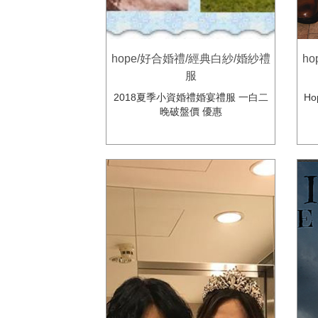
hope/好合婚禮/經典白紗/婚紗禮
h
服
2018夏季小資婚禮婚宴禮服 一白二
H
晚破盤價 優惠