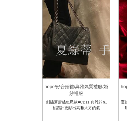
hope/好合婚禮/典雅氣質禮服/婚
h
紗禮服
刺繡薄蕾絲魚尾款#CB11 典雅的包
夏
袖設計更顯出高雅大方的氣