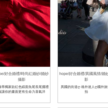
ope/好合婚禮/時尚紅婚紗/婚紗
hope/好合婚禮/異國風情/婚
攝影
影
綠蒂獨家款紅色緞面魚尾長尾擺禮
異國的街道ღ 格外迷人ღ國外旅
服讓你的畫面更有生命力喜氣洋
拍