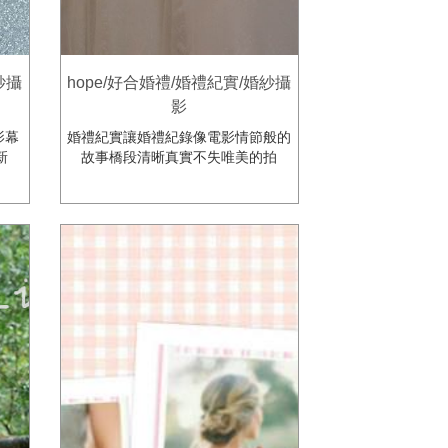
紗攝
hope/好合婚禮/婚禮紀實/婚紗攝
影
影幕
婚禮紀實讓婚禮紀錄像電影情節般的
新
故事橋段清晰真實不失唯美的拍