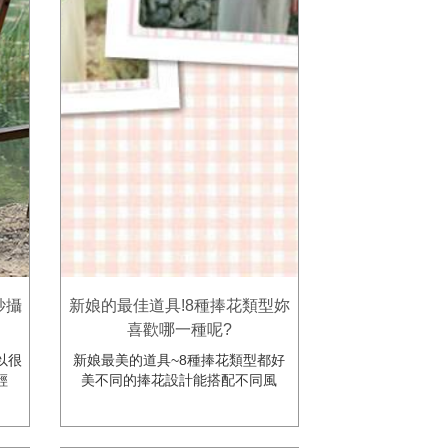
紗攝
新娘的最佳道具!8種捧花類型妳
喜歡哪一種呢?
以很
新娘最美的道具~8種捧花類型都好
輕
美不同的捧花設計能搭配不同風