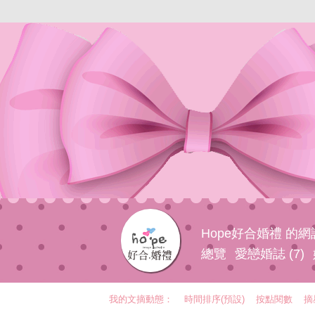
Hope好合婚禮 的
總覽
愛戀婚誌 (7)
我的文摘動態：
時間排序(預設)
按點閱數
摘