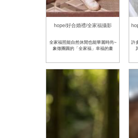
hope/好合婚禮/全家福攝影
h
全家福照能自然休閒也能華麗時尚~
許
象徵團圓的「全家福」幸福的畫