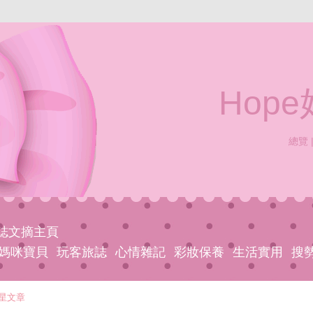
Hop
總覽
網誌文摘主頁
媽咪寶貝
玩客旅誌
心情雜記
彩妝保養
生活實用
搜
星文章