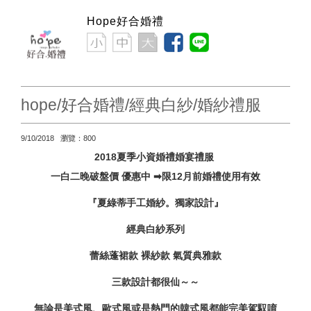
Hope好合婚禮
hope/好合婚禮/經典白紗/婚紗禮服
9/10/2018 瀏覽：800
2018夏季小資婚禮婚宴禮服
一白二晚破盤價 優惠中 ➡限12月前婚禮使用有效
『夏綠蒂手工婚紗。獨家設計』
經典白紗系列
蕾絲蓬裙款 裸紗款 氣質典雅款
三款設計都很仙～～
無論是美式風、歐式風或是熱門的韓式風都能完美駕馭唷