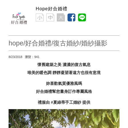
Hope好合婚禮
hope/好合婚禮/復古婚紗/婚紗攝影
8/23/2018 瀏覽：941
懷舊建築之美 濃濃的復古氣息
唯美的暖色調 靜靜凝望著遠方也很有意境
妳喜歡氣質優雅風嗎
好合婚禮幫您量身訂作專屬風格
禮服由 #夏綠蒂手工婚紗 提供