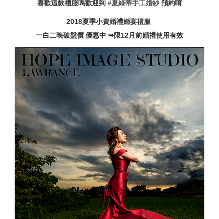
喜歡這款禮服嗎
歡迎到
#夏綠蒂手工婚紗
預約唷
2018夏季小資婚禮婚宴禮服
一白二晚破盤價 優惠中
➡限12月前婚禮使用有效