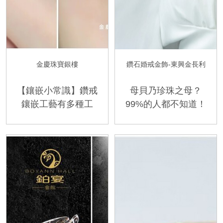
金慶珠寶銀樓
鑽石婚戒金飾-東興金長利
【鑲嵌小常識】鑽戒
母貝乃珍珠之母？
鑲嵌工藝有多種工
99%的人都不知道！
法，而「爪鑲」則是
珍珠母貝小知識 台
最常見的鑲嵌鑲法，
中東興金長利珠寶和
其中關於爪鑲的爪數
您一起來揭秘！
該如何選擇呢