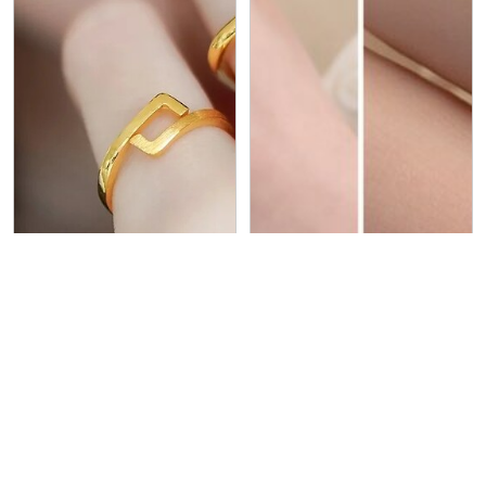
鑽石婚戒金飾-東興金長利
鑽石婚戒金飾-東興金長利
黃金的秘密：戴黃金
這樣保養就對了！鑽