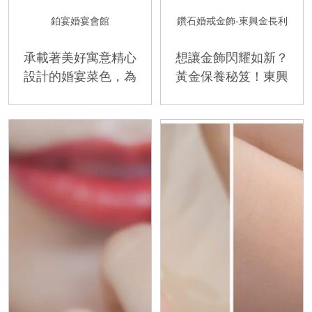
鉑宴婚宴會館
鑽石婚戒金飾-東興金長利
承載著美好寓意精心
想讓金飾閃耀如新？
設計的婚宴菜色，為
黃金保養秘笈！東興
新人送上圓滿美滿的
金長利教你這樣做！
祝福！桃園婚宴 鉑
讓金飾亮到發光。
宴婚宴會館