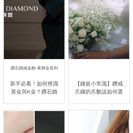
鑽石婚戒金飾-東興金長利
新手必看！如何辨識
【鑲嵌小常識】鑽戒
黃金與K金？鑽石婚
爪鑲的爪數該如何選
戒金飾-東興金長利
擇呢? 潮州金慶鑽石
銀樓