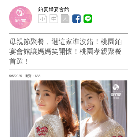
鉑宴婚宴會館
母親節聚餐，選這家準沒錯！桃園鉑
宴會館讓媽媽笑開懷！桃園孝親聚餐
首選！
5/5/2025 瀏覽：633