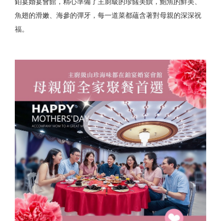
鉑宴婚宴會館，精心準備了主廚級的珍饈美饌，鮑魚的鮮美、
魚翅的滑嫩、海參的彈牙，每一道菜都蘊含著對母親的深深祝
福。