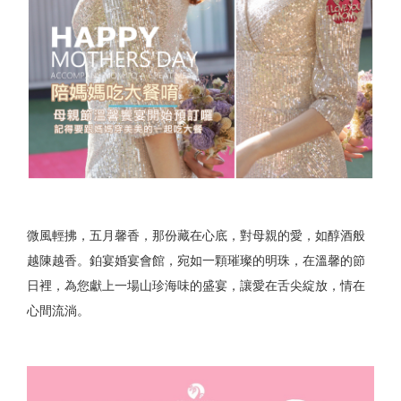
微風輕拂，五月馨香，那份藏在心底，對母親的愛，如醇酒般
越陳越香。鉑宴婚宴會館，宛如一顆璀璨的明珠，在溫馨的節
日裡，為您獻上一場山珍海味的盛宴，讓愛在舌尖綻放，情在
心間流淌。