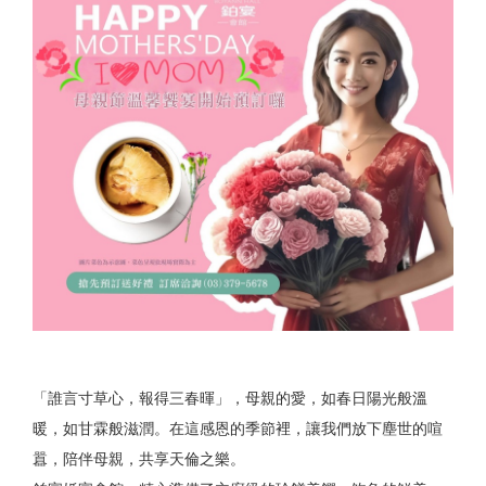
「誰言寸草心，報得三春暉」，母親的愛，如春日陽光般溫
暖，如甘霖般滋潤。在這感恩的季節裡，讓我們放下塵世的喧
囂，陪伴母親，共享天倫之樂。