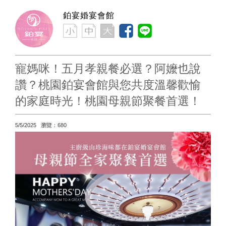
鉑宴婚宴會館
寵媽咪！五月孝親餐必選？阿嬤也說
讚？桃園鉑宴會館與您共度溫馨歡愉
的家庭時光！桃園母親節聚餐首選！
5/5/2025 瀏覽：680