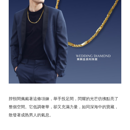
脖頸間佩戴著這條項鍊，舉手投足間，閃耀的光芒彷彿點亮了
整個空間。它低調奢華，卻又充滿力量，如同深海中的寶藏，
散發著成熟男人的氣息。