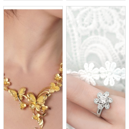
炮？放鞭炮要在哪個
時間呢？