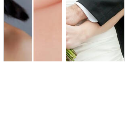
金宏興珠寶銀樓（大甲
鉑宴婚宴會館
店）
鑽石重量如何計算？
訂婚≠結婚？差在