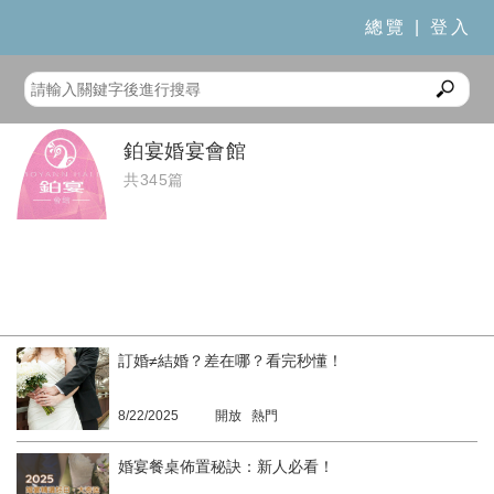
總覽
|
登入
鉑宴婚宴會館
共345篇
訂婚≠結婚？差在哪？看完秒懂！
8/22/2025
開放 熱門
婚宴餐桌佈置秘訣：新人必看！