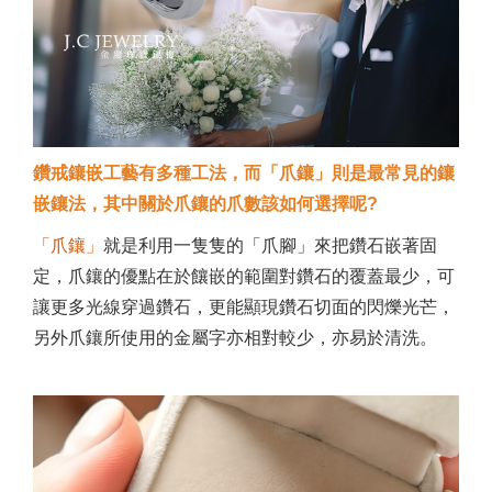
鑽戒鑲嵌工藝有多種工法，而「爪鑲」則是最常見的鑲
嵌鑲法，其中關於爪鑲的爪數該如何選擇呢?
「爪鑲」
就是利用一隻隻的「爪腳」來把鑽石嵌著固
定，爪鑲的優點在於饟嵌的範圍對鑽石的覆蓋最少，可
讓更多光線穿過鑽石，更能顯現鑽石切面的閃爍光芒，
另外爪鑲所使用的金屬字亦相對較少，亦易於清洗。