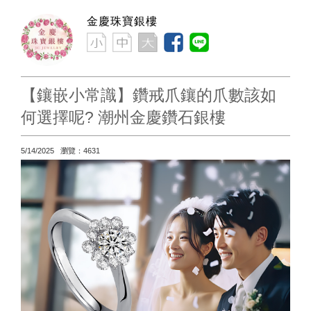
金慶珠寶銀樓
【鑲嵌小常識】鑽戒爪鑲的爪數該如
何選擇呢? 潮州金慶鑽石銀樓
5/14/2025 瀏覽：4631