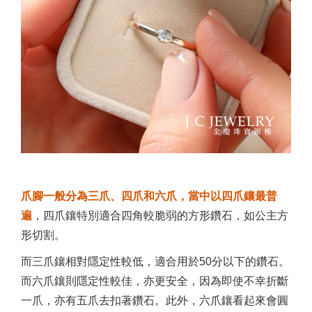
爪腳一般分為三爪、四爪和六爪，當中以四爪鑲最普
遍
，四爪鑲特別適合四角較脆弱的方形鑽石，如公主方
形切割。
而三爪鑲相對隱定性較低，適合用於50分以下的鑽石。
而六爪鑲則隱定性較佳，亦更安全，因為即使不幸折斷
一爪，亦有五爪去扣著鑽石。此外，六爪鑲看起來會圓