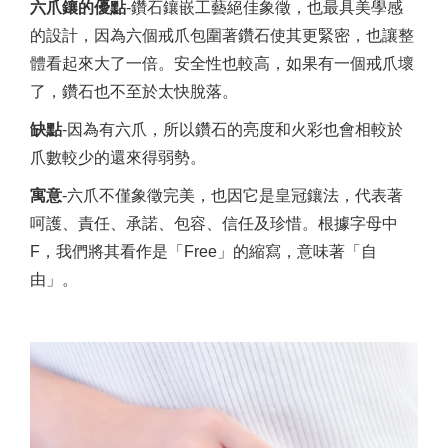
六爪鑲的
優點
-鑽石鑲嵌工藝絕佳象徵，也最具美學感
的設計，因為六個戒爪包圍著鑽石使其更緊密，也讓整
體看起來大了一倍。安全性也較高，如果有一個戒爪壞
了，鑽石也不至於太快脫落。
缺點
-因為有六爪，所以鑽石的亮度和火彩也會相較於
爪數較少的還來得弱勢。
寓意
-六爪不僅象徵完美，也因它是皇冠鑲法，代表著
呵護、責任、承諾、包容、信任及珍惜。根據字母中
F，我們將其看作是「Free」的縮寫，意味著「自
由」。