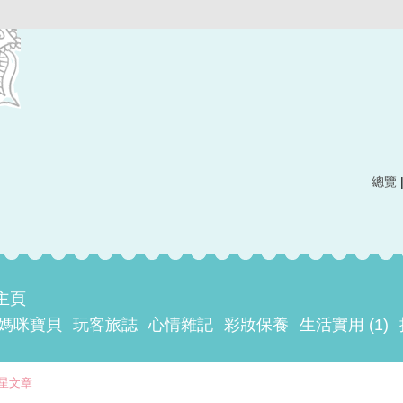
總覽
摘主頁
媽咪寶貝
玩客旅誌
心情雜記
彩妝保養
生活實用 (1)
星文章