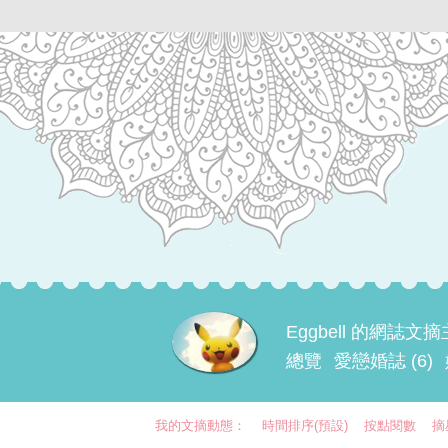
Eggbell 的網誌文
總覽
愛戀婚誌 (6)
我的文摘動態：
時間排序(預設)
按點閱數
摘