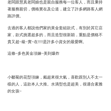
老闆跟慧真老闆娘也是親自服務每一位客人，而且秉持
著服務親切，價格實在及公道，建立了許多網路客人網
路評價。
去過的客人都說他們家的黃金套組款式，有別於其它店
家，款式挑選超多的，而且造型很新穎，重點是價格不
貴又超
~
級
~
實
~
在
!!!!
是許多小資女的最愛啊。
這條
~
多色黃金項鍊
~
美到爆炸
小鄒菊的花型項鍊，戴超來很大氣，喜歡跟別人不太一
樣的人，這款本人大推。水滴型也是超美，很適合素雅
的女孩
~