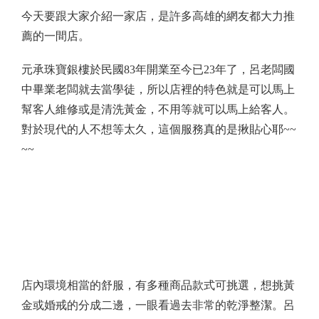
今天要跟大家介紹一家店，是許多高雄的網友都大力推
薦的一間店。
元承珠寶銀樓於民國
83
年開業至今已
23
年了，呂老闆國
中畢業老闆就去當學徒，所以店裡的特色就是可以馬上
幫客人維修或是清洗黃金，不用等就可以馬上給客人。
對於現代的人不想等太久，這個服務真的是揪貼心耶
~~
~~
店內環境相當的舒服，有多種商品款式可挑選，想挑黃
金或婚戒的分成二邊，一眼看過去非常的乾淨整潔。呂