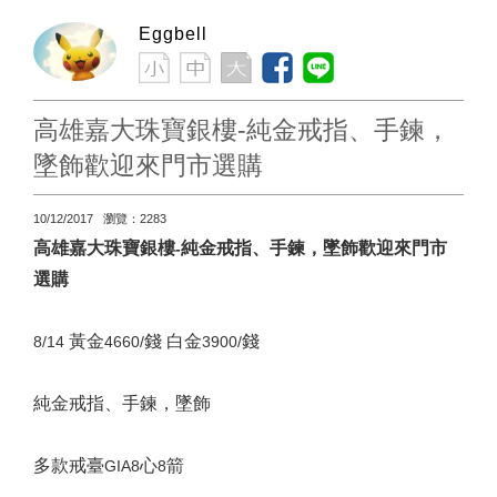
Eggbell
高雄嘉大珠寶銀樓-純金戒指、手鍊，
墜飾歡迎來門市選購
10/12/2017 瀏覽：2283
高雄嘉大珠寶銀樓
純金戒指、手鍊，墜飾歡迎來門市
-
選購
黃金
錢
白金
錢
8/14
4660/
3900/
純金戒指、手鍊，墜飾
多款戒臺
心
箭
GIA8
8