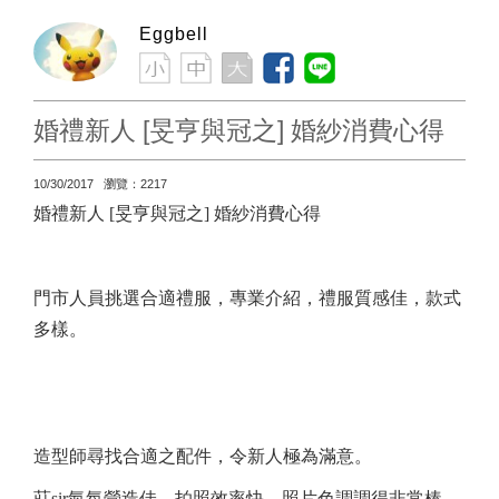
Eggbell
婚禮新人 [旻亨與冠之] 婚紗消費心得
10/30/2017 瀏覽：2217
婚禮新人
[
旻亨與冠之
]
婚紗消費心得
門市人員挑選合適禮服，專業介紹，禮服質感佳，款式
多樣。
造型師尋找合適之配件，令新人極為滿意。
莊
sir
氣氛營造佳，拍照效率快，照片色調調得非常棒