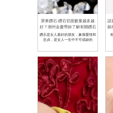
屏東鑽石-鑽石切面數量越多越
該
好？潮州金慶帶妳了解有關鑽石
銀
的小知識！屏東鑽石 屏東銀樓 -
鑽石是女人最好的朋友，象徵愛情和
相
網友口碑大推 - 潮州金慶珠寶銀
忠貞，是女人一生中不可或缺的
樓