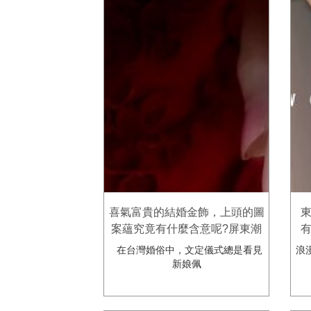
喜氣富貴的結婚金飾，上頭的圖
東
案蘊究竟有什麼含意呢?屏東潮
有
州金慶-結婚金飾鑽石鉑金珠寶
戒
在台灣婚俗中，文定儀式總是看見
浪
專賣店
新娘佩