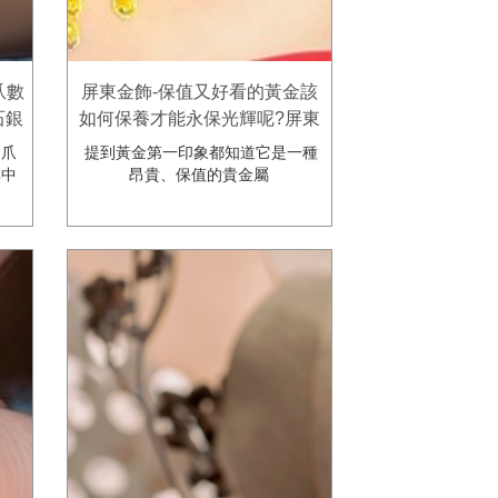
爪數
屏東金飾-保值又好看的黃金該
石銀
如何保養才能永保光輝呢?屏東
潮州金慶珠寶銀樓-屏東鑽石 ,屏
「爪
提到黃金第一印象都知道它是一種
東黃金第一選擇。
其中
昂貴、保值的貴金屬