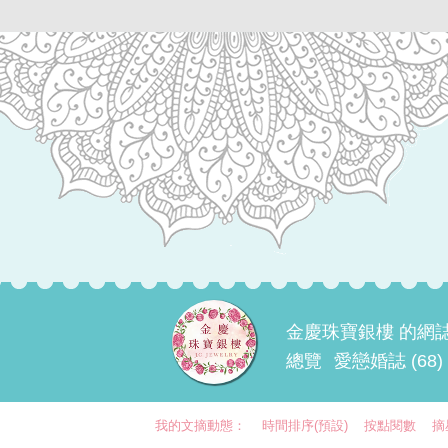
金慶珠寶銀樓 的網
總覽
愛戀婚誌 (68)
我的文摘動態：
時間排序(預設)
按點閱數
摘