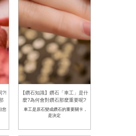
?!
【鑽石知識】鑽石「車工」是什
那
麼?為何會對鑽石那麼重要呢?
珠寶
潮州金慶-結婚金飾鑽石鉑金珠
但您
車工是原石變成鑽石的重要關卡，
寶專賣店
是決定