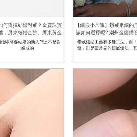
如何選擇結婚對戒？金慶珠寶
【鑲嵌小常識】鑽戒爪鑲的
樓，屏東結婚金飾、屏東黃金
該如何選擇呢? 潮州金慶鑽
結婚套組、屏東訂婚戒第一選
樓
信即將要結婚的新人們是不是對
鑽戒鑲嵌工藝有多種工法，而
擇!!
婚戒的
鑲」則是最常見的鑲嵌鑲法，