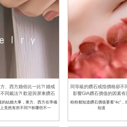
方、西方婚俗比一比?! 婚戒
同等級的鑽石戒指價格卻不同
不同戴法?! 歡迎與屏東鑽石
影響GIA鑽石價值的因素有
指推薦-金慶珠寶一起探索囉
些?讓屏東鑽戒推薦的金慶
漫的結婚大事，東方、西方在準備
粉粉都知道鑽石價值要看"4c"，
~~
帶您了解~~
上竟然有所不同?!有哪些不一
知道