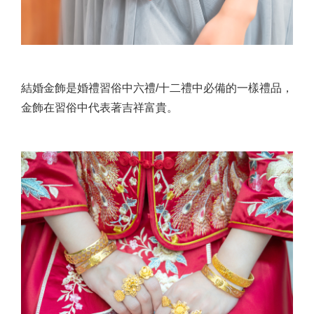
結婚金飾是婚禮習俗中六禮/十二禮中必備的一樣禮品，
金飾在習俗中代表著吉祥富貴。