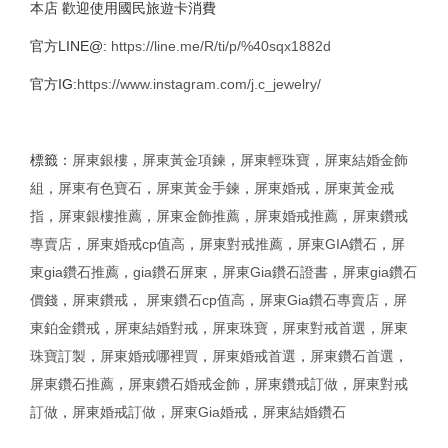
本店 歡迎使用國民旅遊卡消費
官方LINE@:
https://line.me/R/ti/p/%40sqx1882d
官方IG:
https://www.instagram.com/j.c_jewelry/
標籤：
屏東銀樓
，
屏東黃金項鍊
，
屏東輕珠寶
，
屏東結婚金飾
組
，
屏東有色寶石
，
屏東黃金手鍊
，
屏東婚戒
，
屏東黃金
戒
指
，
屏東銀樓推薦
，
屏東金飾推薦
，
屏東婚戒推薦
，
屏東鑽戒
專賣店
，
屏東婚戒cp值高
，
屏東對戒推薦
，
屏東GIA鑽石
，
屏
東gia鑽石推薦
，
gia鑽石屏東
，
屏東Gia鑽石證書
，
屏東gia鑽石
價錢
，
屏東鑽戒
，
屏東鑽石cp值高
，
屏東Gia鑽石專賣店
，
屏
東鉑金鑽戒
，
屏東結婚對戒
，
屏東珠寶
，
屏東對戒首選
，
屏東
珠寶訂製
，
屏東婚戒哪裡買
，
屏東婚戒首選
，
屏東鑽石首選
，
屏東鑽石推薦
，
屏東鑽石婚戒金飾
，
屏東鑽戒訂做
，
屏東對戒
訂做
，
屏東婚戒訂做
，
屏東Gia婚戒
，
屏東結婚鑽石