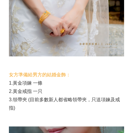
女方準備給男方的結婚金飾：
1.黃金項鍊 一條
2.黃金戒指 一只
3.領帶夾 (目前多數新人都省略領帶夾，只送項鍊及戒
指)