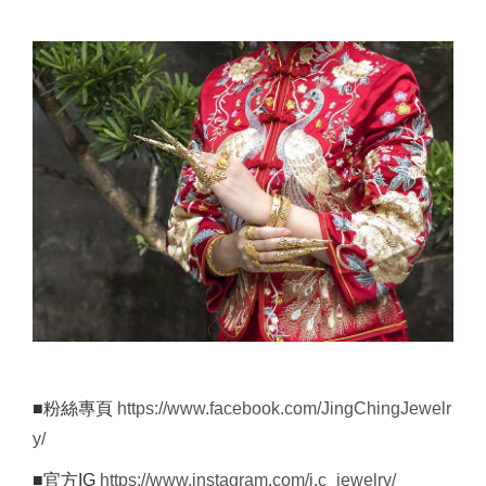
■粉絲專頁
https://www.facebook.com/JingChingJewelr
y/
■官方IG
https://www.instagram.com/j.c_jewelry/