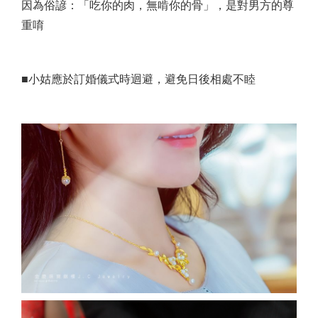
因為俗諺：「吃你的肉，無啃你的骨」，是對男方的尊
重唷
■小姑應於訂婚儀式時迴避，避免日後相處不睦