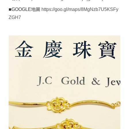
■GOOGLE地圖
https://goo.gl/maps/8MgNzb7U5KSFy
ZGH7