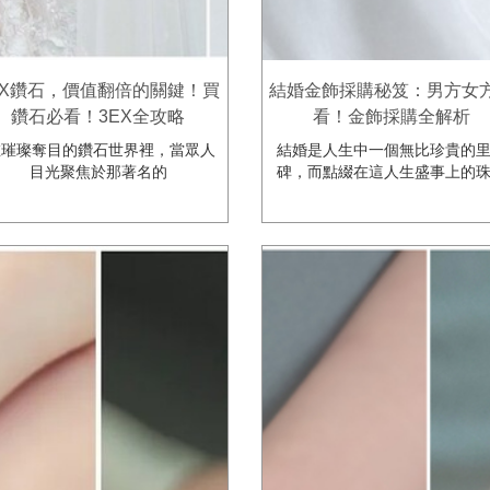
EX鑽石，價值翻倍的關鍵！買
結婚金飾採購秘笈：男方女
鑽石必看！3EX全攻略
看！金飾採購全解析
璀璨奪目的鑽石世界裡，當眾人
結婚是人生中一個無比珍貴的
目光聚焦於那著名的
碑，而點綴在這人生盛事上的