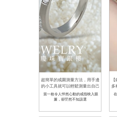
超簡單的戒圍測量方法，用手邊
【
的小工具就可以輕鬆測量出自己
多
的戒圍喔!屏東銀樓推薦-金慶珠
見
當一枚令人怦然心動的戒指映入眼
在
寶銀樓。
爪
簾，卻茫然不知該選