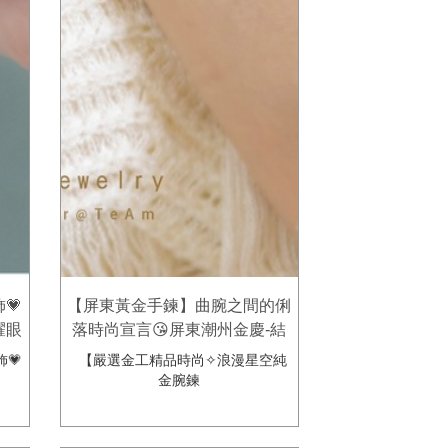
💗
【屏東黃金手鍊】曲腕之間的俐
耀眼
落時尚宣言😘屏東潮州金慶-結
婚金
婚金飾鑽石鉑金珠寶專賣店。多
💗
【嚴選金工精品時尚✧浪漫星空純
款時尚精緻黃金手鍊推薦！
金腕鍊