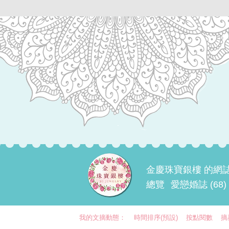
金慶珠寶銀樓 的網
總覽
愛戀婚誌 (68)
我的文摘動態：
時間排序(預設)
按點閱數
摘