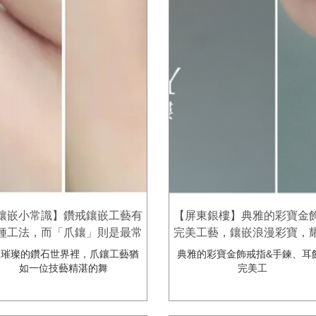
鑲嵌小常識】鑽戒鑲嵌工藝有
【屏東銀樓】典雅的彩寶金飾
種工法，而「爪鑲」則是最常
完美工藝，鑲嵌浪漫彩寶，
的鑲嵌鑲法，其中關於爪鑲的
而美麗✨屏東潮州金慶-結
璀璨的鑽石世界裡，爪鑲工藝猶
典雅的彩寶金飾戒指&手鍊、耳飾
數該如何選擇呢? 潮州金慶鑽
飾鑽石鉑金珠寶專賣店
如一位技藝精湛的舞
完美工
石銀樓帶您了解!!