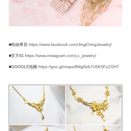
■粉絲專頁
https://www.facebook.com/JingChingJewelry/
■官方IG
https://www.instagram.com/j.c_jewelry/
■GOOGLE地圖
https://goo.gl/maps/8MgNzb7U5KSFyZGH7