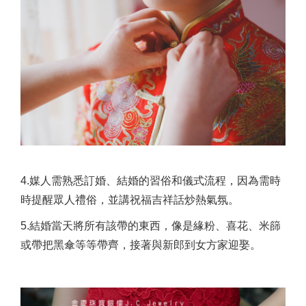
4.媒人需熟悉訂婚、結婚的習俗和儀式流程，因為需時
時提醒眾人禮俗，並講祝福吉祥話炒熱氣氛。
5.結婚當天將所有該帶的東西，像是緣粉、喜花、米篩
或帶把黑傘等等帶齊，接著與新郎到女方家迎娶。