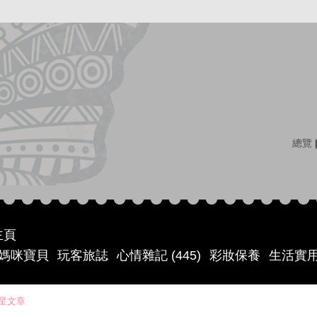
總覽
主頁
媽咪寶貝
玩客旅誌
心情雜記 (445)
彩妝保養
生活實
星文章