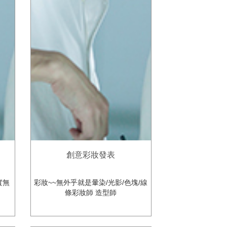
創意彩妝發表
實無
彩妝~~無外乎就是暈染/光影/色塊/線
條彩妝師 造型師