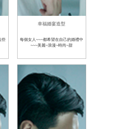
幸福婚宴造型
這些
每個女人~~~都希望在自己的婚禮中
~~~美麗~浪漫~時尚~甜