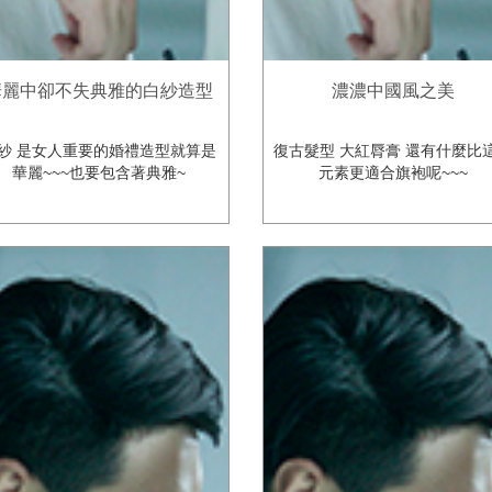
華麗中卻不失典雅的白紗造型
濃濃中國風之美
紗 是女人重要的婚禮造型就算是
復古髮型 大紅脣膏 還有什麼比
華麗~~~也要包含著典雅~
元素更適合旗袍呢~~~