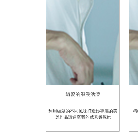
編髮的浪漫活潑
利用編髮的不同風味打造妳專屬的美
精
麗作品請連至我的威秀參觀ht