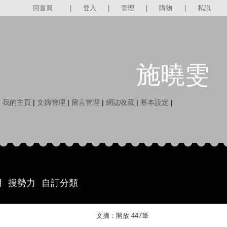
回首頁
|
登入
|
管理
|
購物
|
私訊
施曉雯
|
我的主頁
|
文摘管理
|
留言管理
|
網誌收藏
|
基本設定
|
用
搜勢力
自訂分類
文摘：開放 447筆