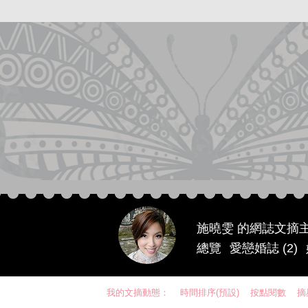
施曉雯 的網誌文摘
總覽
愛戀婚誌 (2)
我的文摘動態：
時間排序(預設)
按點閱數
摘