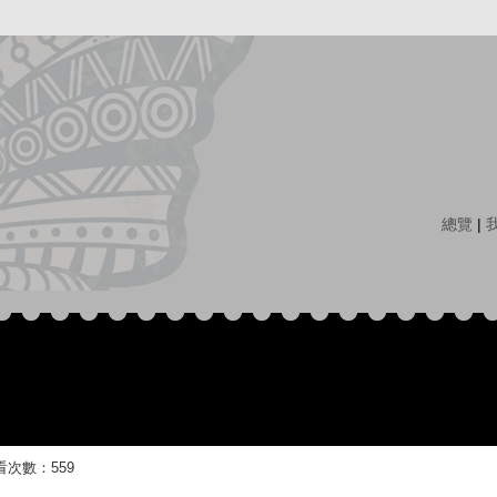
總覽
|
 觀看次數：559