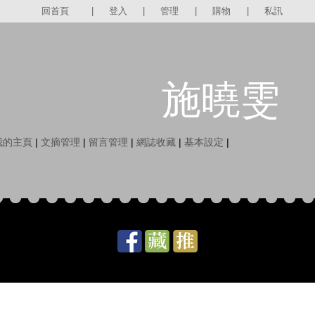
回首頁
|
登入
|
管理
|
購物
|
私訊
施曉雯
我的主頁
|
文摘管理
|
留言管理
|
網誌收藏
|
基本設定
|