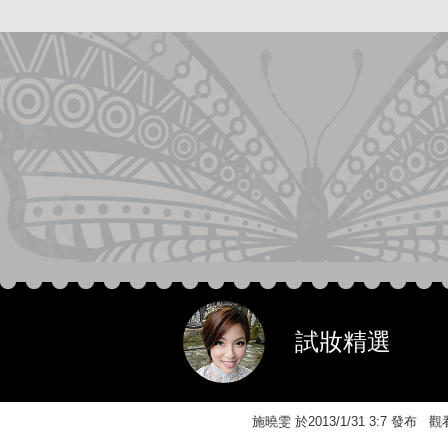
試妝精選
施曉雯 於2013/1/31 3:7 發布