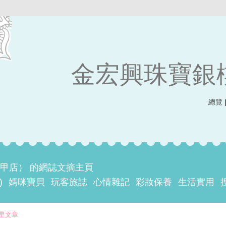
金宏興珠寶銀
總覽
甲店） 的網誌文摘主頁
)
媽咪寶貝
玩客旅誌
心情雜記
彩妝保養
生活實用
星文章