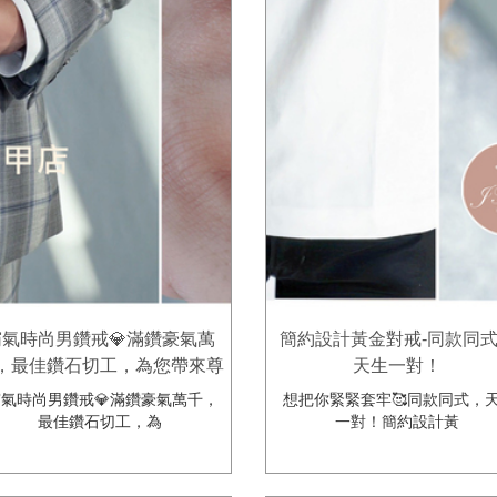
霸氣時尚男鑽戒💎滿鑽豪氣萬
簡約設計黃金對戒-同款同
，最佳鑽石切工，為您帶來尊
天生一對！
爵不凡的氣勢！
氣時尚男鑽戒💎滿鑽豪氣萬千，
想把你緊緊套牢🥰同款同式，
最佳鑽石切工，為
一對！簡約設計黃