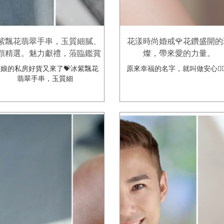
紫飄花翡翠手串，玉質細膩、
花漾時尚婚戒🌹花鑽盛開的
顆精選。魅力獻禮，蒞臨鑑賞
燦，帶來愛的力量。
🌷
娘的私房好貨又來了💝冰紫飄花
原來幸福的名字，就叫做安心👩‍❤️
翡翠手串，玉質細