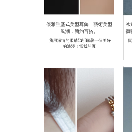
優雅垂墜式美型耳飾，藝術美型
冰
風潮，簡約百搭。
顆
我用深情的眼睛🥰祈願著一個美好
闆
的浪漫！當我的耳