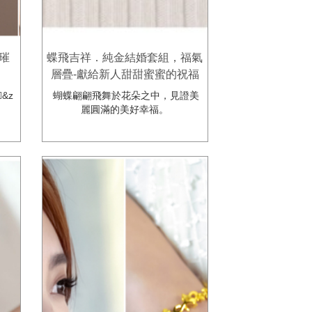
璀
蝶飛吉祥．純金結婚套組，福氣
層疊-獻給新人甜甜蜜蜜的祝福
🦋
&z
蝴蝶翩翩飛舞於花朵之中，見證美
麗圓滿的美好幸福。