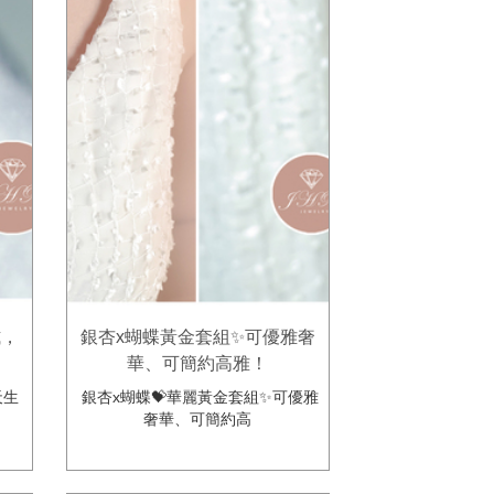
式，
銀杏x蝴蝶黃金套組✨可優雅奢
華、可簡約高雅！
天生
銀杏x蝴蝶💝華麗黃金套組✨可優雅
奢華、可簡約高