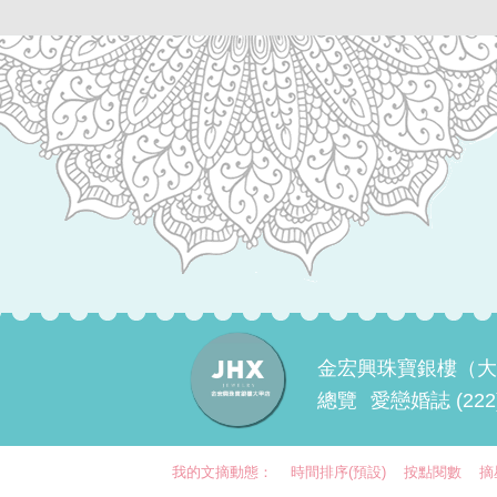
金宏興珠寶銀樓（大
總覽
愛戀婚誌 (222
我的文摘動態：
時間排序(預設)
按點閱數
摘