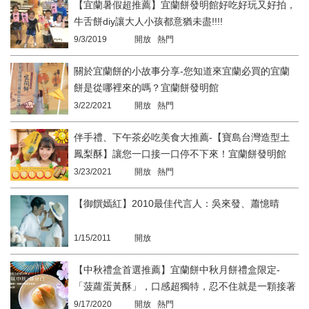
【宜蘭暑假超推薦】宜蘭餅發明館好吃好玩又好拍，
牛舌餅diy讓大人小孩都意猶未盡!!!!
9/3/2019
開放 熱門
關於宜蘭餅的小故事分享-您知道來宜蘭必買的宜蘭
餅是從哪裡來的嗎？宜蘭餅發明館
3/22/2021
開放 熱門
伴手禮、下午茶必吃美食大推薦-【寶島台灣造型土
鳳梨酥】讓您一口接一口停不下來！宜蘭餅發明館
3/23/2021
開放 熱門
【御饌嫣紅】2010最佳代言人：吳來發、蕭憶晴
1/15/2011
開放
【中秋禮盒首選推薦】宜蘭餅中秋月餅禮盒限定-
「菠蘿蛋黃酥」，口感超獨特，忍不住就是一顆接著
一顆 ! 中秋月餅最美味的選擇
9/17/2020
開放 熱門