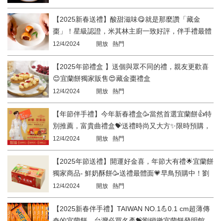
【2025新春送禮】酸甜滋味😋就是那麼讚「藏金
棗」！星級認證，米其林主廚一致好評，伴手禮最體
面的選擇。
12/4/2024
開放 熱門
【2025年節禮盒 】送個與眾不同的禮，親友更歡喜
😊宜蘭餅獨家販售😍藏金棗禮盒
12/4/2024
開放 熱門
【年節伴手禮】今年新春禮盒🥳當然首選宜蘭餅👍特
別推薦，富貴曲禮盒💝送禮時尚又大方✨限時預購，
早鳥大優惠🥰劉鐙徽宜蘭餅
12/4/2024
開放 熱門
【2025年節送禮】開運好金喜，年節大有禮🌟宜蘭餅
獨家商品- 鮮奶酥餅🥳送禮最體面💗早鳥預購中！劉
鐙徽宜蘭餅發明館
12/4/2024
開放 熱門
【2025新春伴手禮】TAIWAN NO.1💪0.1 cm超薄傳
奇的宜蘭餅，台灣必買名產💝劉鐙徽宜蘭餅發明館