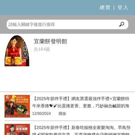
總覽
|
登入
宜蘭餅發明館
共164篇
【2025年節伴手禮】網友票選最強伴手禮⭐️宜蘭餅特
牛米香捲💝🧨比蛋捲更香、更脆，巧妙融合鹹甜的海
苔😋宜蘭餅發明館
12/30/2024
開放
【2025年節伴手禮】新春吃核桃全家樂淘淘。早鳥預
購🧨闔家歡慶迎富貴，富貴滿糖禮盒😘劉鐙徽宜蘭餅