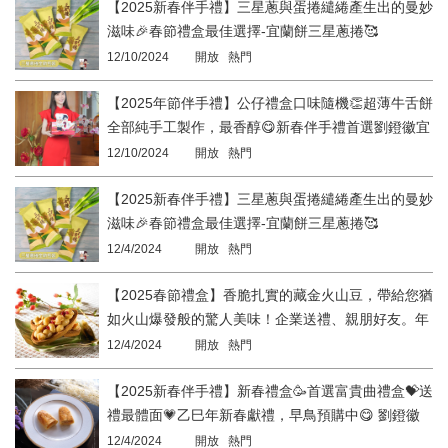
【2025新春伴手禮】三星蔥與蛋捲繾綣產生出的曼妙
滋味🎉春節禮盒最佳選擇-宜蘭餅三星蔥捲🥰
12/10/2024
開放 熱門
【2025年節伴手禮】公仔禮盒口味隨機👏超薄牛舌餅
全部純手工製作，最香醇😋新春伴手禮首選劉鐙徽宜
蘭餅👍
12/10/2024
開放 熱門
【2025新春伴手禮】三星蔥與蛋捲繾綣產生出的曼妙
滋味🎉春節禮盒最佳選擇-宜蘭餅三星蔥捲🥰
12/4/2024
開放 熱門
【2025春節禮盒】香脆扎實的藏金火山豆，帶給您猶
如火山爆發般的驚人美味！企業送禮、親朋好友。年
節傳遞心意就選劉鐙徽宜蘭餅發明館。
12/4/2024
開放 熱門
【2025新春伴手禮】新春禮盒🥳首選富貴曲禮盒💝送
禮最體面💗乙巳年新春獻禮，早鳥預購中😋 劉鐙徽
宜蘭餅發明館
12/4/2024
開放 熱門