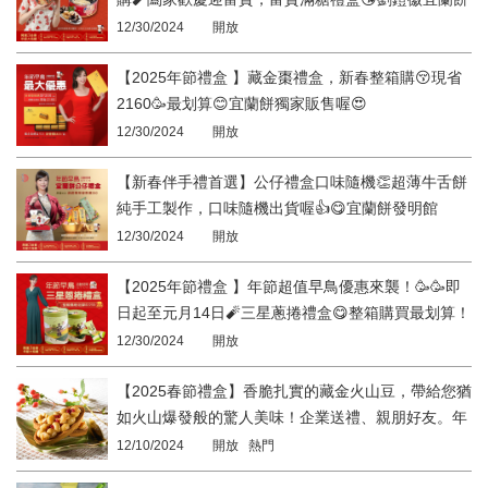
發明館
12/30/2024
開放
【2025年節禮盒 】藏金棗禮盒，新春整箱購😚現省
2160🥳最划算😊宜蘭餅獨家販售喔😍
12/30/2024
開放
【新春伴手禮首選】公仔禮盒口味隨機👏超薄牛舌餅
純手工製作，口味隨機出貨喔👍😋宜蘭餅發明館
12/30/2024
開放
【2025年節禮盒 】年節超值早鳥優惠來襲！🥳🥳即
日起至元月14日🧨三星蔥捲禮盒😋整箱購買最划算！
😊宜蘭餅發明館
12/30/2024
開放
【2025春節禮盒】香脆扎實的藏金火山豆，帶給您猶
如火山爆發般的驚人美味！企業送禮、親朋好友。年
節傳遞心意就選劉鐙徽宜蘭餅發明館。
12/10/2024
開放 熱門