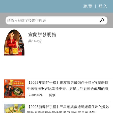
總覽
|
登入
宜蘭餅發明館
共164篇
【2025年節伴手禮】網友票選最強伴手禮⭐️宜蘭餅特
牛米香捲💝🧨比蛋捲更香、更脆，巧妙融合鹹甜的海
苔😋宜蘭餅發明館
12/30/2024
開放
【2025新春伴手禮】三星蔥與蛋捲繾綣產生出的曼妙
滋味🎉春節禮盒最佳選擇-宜蘭餅三星蔥捲🥰