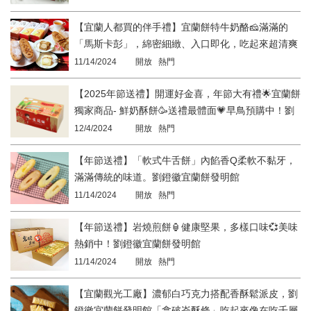
【宜蘭人都買的伴手禮】宜蘭餅特牛奶酪🧀️滿滿的
「馬斯卡彭」，綿密細緻、入口即化，吃起來超清爽
😀劉鐙徽宜蘭餅發明館
11/14/2024
開放 熱門
【2025年節送禮】開運好金喜，年節大有禮🌟宜蘭餅
獨家商品- 鮮奶酥餅🥳送禮最體面💗早鳥預購中！劉
鐙徽宜蘭餅發明館
12/4/2024
開放 熱門
【年節送禮】「軟式牛舌餅」內餡香Q柔軟不黏牙，
滿滿傳統的味道。劉鐙徽宜蘭餅發明館
11/14/2024
開放 熱門
【年節送禮】岩燒煎餅🏮健康堅果，多樣口味💞美味
熱銷中！劉鐙徽宜蘭餅發明館
11/14/2024
開放 熱門
【宜蘭觀光工廠】濃郁白巧克力搭配香酥鬆派皮，劉
鐙徽宜蘭餅發明館「拿破崙酥條」吃起來像在吃千層