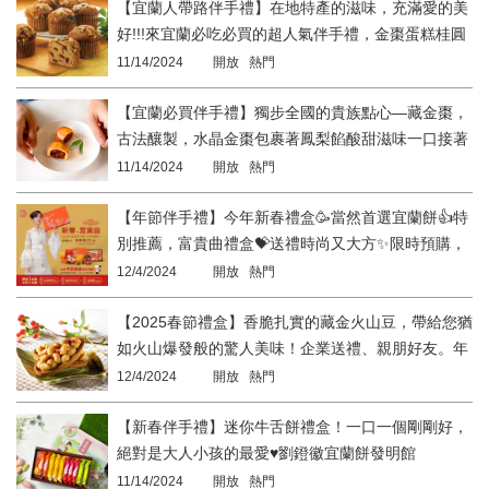
【宜蘭人帶路伴手禮】在地特產的滋味，充滿愛的美
好!!!來宜蘭必吃必買的超人氣伴手禮，金棗蛋糕桂圓
蛋糕👍劉鐙徽宜蘭餅發明館
11/14/2024
開放 熱門
【宜蘭必買伴手禮】獨步全國的貴族點心—藏金棗，
古法釀製，水晶金棗包裹著鳳梨餡酸甜滋味一口接著
一口！劉鐙徽宜蘭餅發明館
11/14/2024
開放 熱門
【年節伴手禮】今年新春禮盒🥳當然首選宜蘭餅👍特
別推薦，富貴曲禮盒💝送禮時尚又大方✨限時預購，
早鳥大優惠🥰劉鐙徽宜蘭餅
12/4/2024
開放 熱門
【2025春節禮盒】香脆扎實的藏金火山豆，帶給您猶
如火山爆發般的驚人美味！企業送禮、親朋好友。年
節傳遞心意就選劉鐙徽宜蘭餅發明館。
12/4/2024
開放 熱門
【新春伴手禮】迷你牛舌餅禮盒！一口一個剛剛好，
絕對是大人小孩的最愛♥劉鐙徽宜蘭餅發明館
11/14/2024
開放 熱門