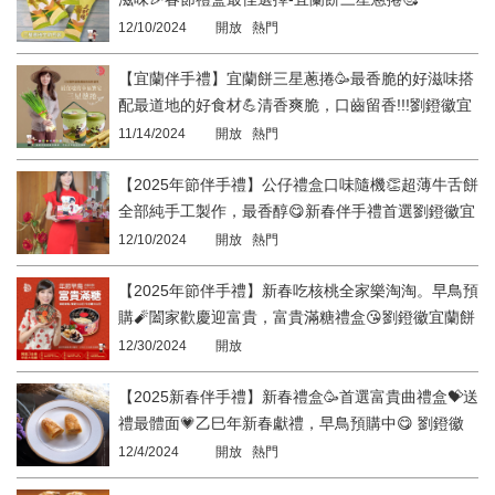
12/10/2024
開放 熱門
【宜蘭伴手禮】宜蘭餅三星蔥捲🥳最香脆的好滋味搭
配最道地的好食材💪清香爽脆，口齒留香!!!劉鐙徽宜
蘭餅發明館
11/14/2024
開放 熱門
【2025年節伴手禮】公仔禮盒口味隨機👏超薄牛舌餅
全部純手工製作，最香醇😋新春伴手禮首選劉鐙徽宜
蘭餅👍
12/10/2024
開放 熱門
【2025年節伴手禮】新春吃核桃全家樂淘淘。早鳥預
購🧨闔家歡慶迎富貴，富貴滿糖禮盒😘劉鐙徽宜蘭餅
發明館
12/30/2024
開放
【2025新春伴手禮】新春禮盒🥳首選富貴曲禮盒💝送
禮最體面💗乙巳年新春獻禮，早鳥預購中😋 劉鐙徽
宜蘭餅發明館
12/4/2024
開放 熱門