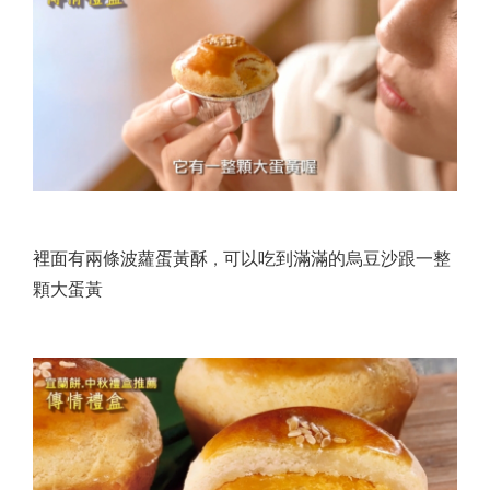
裡面有兩條波蘿蛋黃酥
可以吃到滿滿的烏豆沙跟一整
，
顆大蛋黃