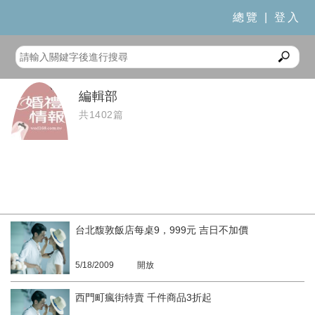
總覽
|
登入
編輯部
共1402篇
台北馥敦飯店每桌9，999元 吉日不加價
5/18/2009
開放
西門町瘋街特賣 千件商品3折起