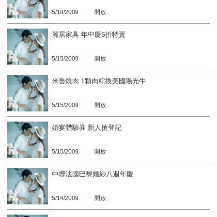
5/18/2009
開放
麗居家具 年中慶5折特賣
5/15/2009
開放
米魯燒肉 1顆肉粽換美國陽光牛
5/15/2009
開放
婚宴體驗券 新人搶登記
5/15/2009
開放
中壢法國巴黎婚紗八週年慶
5/14/2009
開放