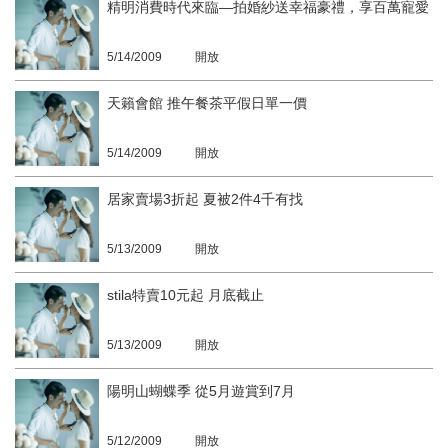
精明消費時代來臨—拍婚紗送幸福豪禮，享百萬寵愛
5/14/2009
開放
天籟會館 推午餐茶平假日單一價
5/14/2009
開放
居家賣場3折起 夏被2件4千有找
5/13/2009
開放
stila特賣10元起 月底截止
5/13/2009
開放
陽明山蝴蝶季 從5月遊賞到7月
5/12/2009
開放