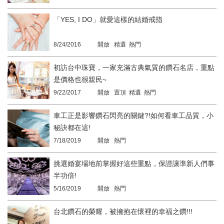
「YES, I DO」就愛這樣的結婚戒指
8/24/2016
開放 精選 熱門
初訪台中珠寶，一家充滿古典氣質的鑽石名店，重點
是價格也很親民~
9/22/2017
開放 置頂 精選 熱門
車工正是影響鑽石閃亮的關鍵?!如何看車工品質，小
秘訣都在這!
7/18/2019
開放 熱門
挑選婚宴場地前掌握好這些重點，保證讓準新人們事
半功倍!
5/16/2019
開放 熱門
台北鑽石的榮耀，被擁抱在懷裡的幸福之鑽!!!