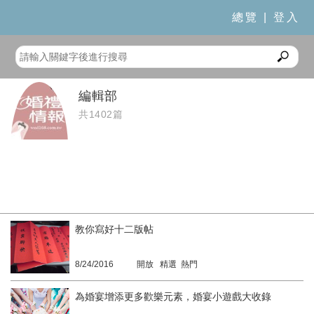
總覽
|
登入
編輯部
共1402篇
教你寫好十二版帖
8/24/2016
開放 精選 熱門
為婚宴增添更多歡樂元素，婚宴小遊戲大收錄