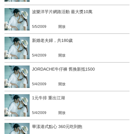
波樂洋芋片網路活動 最大獎10萬
5/5/2009
開放
新婚老夫婦，共180歲
5/4/2009
開放
JORDACHE牛仔褲 舊換新抵1500
5/4/2009
開放
1元牛排 重出江湖
5/4/2009
開放
華漾港式點心 360元吃到飽