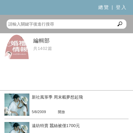
總覽
|
登入
編輯部
共1402篇
新社風箏季 周末載夢想起飛
5/8/2009
開放
遠紡特賣 蠶絲被僅1700元