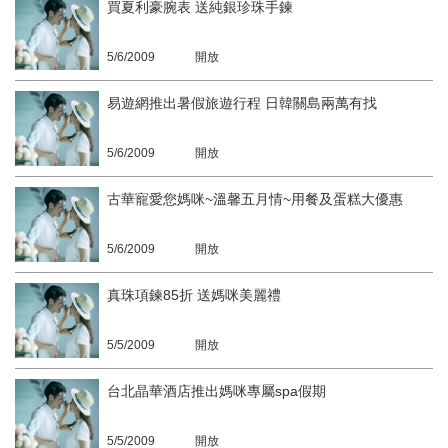
買夏利豪腕表 送純銀珍珠手鍊
5/6/2009
開放
易遊網推出暑假旅遊行程 日韓關島兩萬有找
5/6/2009
開放
古華寵愛您媽咪~溫馨五月情~用餐及蛋糕大優惠
5/6/2009
開放
真珠項鍊85折 送媽咪美麗禮
5/5/2009
開放
台北晶華酒店推出媽咪專屬spa假期
5/5/2009
開放