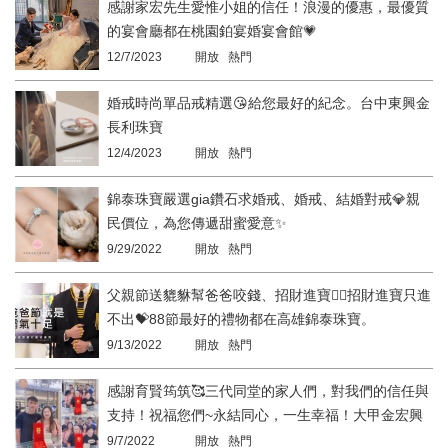
感謝家宏先生愛惟小姐的信任！浪漫的優惠，最優質
的宴會廳都在桃園鉑宴婚宴會館💗
12/7/2023
開放 熱門
婚戒時尚單品戒精選😘給您最好的紀念。台中東興金
長利珠寶
12/4/2023
開放 熱門
錦泰珠寶嚴選gia鑽石求婚戒、婚戒、結婚對戒💎親
民價位，為您傳遞甜蜜愛意✨
9/29/2022
開放 熱門
父親節送貔貅幫爸爸咬錢、招財進寶👍🏻招財進寶只進
不出💝88節最好的禮物都在高雄錦泰珠寶。
9/13/2022
開放 熱門
感謝育賢筠筑🥰三代同堂的家人們，對我們的信任與
支持！祝福您們~永結同心，一生幸福！大甲金宏興
珠寶。
9/7/2022
開放 熱門