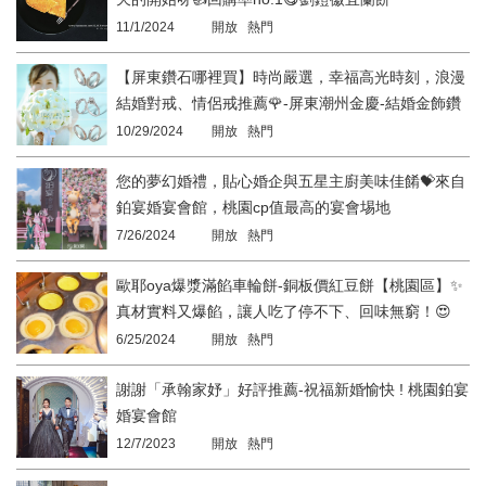
11/1/2024
開放 熱門
【屏東鑽石哪裡買】時尚嚴選，幸福高光時刻，浪漫
結婚對戒、情侶戒推薦🌹-屏東潮州金慶-結婚金飾鑽
石鉑金珠寶專賣店
10/29/2024
開放 熱門
您的夢幻婚禮，貼心婚企與五星主廚美味佳餚💝來自
鉑宴婚宴會館，桃園cp值最高的宴會埸地
7/26/2024
開放 熱門
歐耶oya爆漿滿餡車輪餅-銅板價紅豆餅【桃園區】✨
真材實料又爆餡，讓人吃了停不下、回味無窮！😍
6/25/2024
開放 熱門
謝謝「承翰家妤」好評推薦-祝福新婚愉快 ! 桃園鉑宴
婚宴會館
12/7/2023
開放 熱門