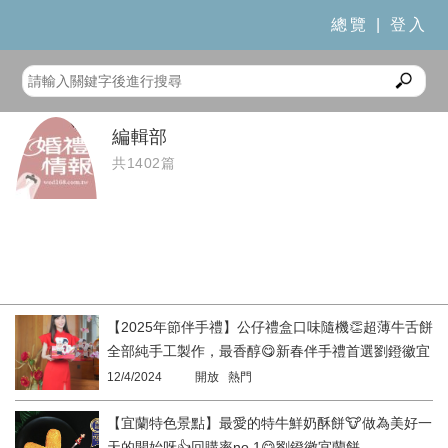
總覽
|
登入
編輯部
共1402篇
【2025年節伴手禮】公仔禮盒口味隨機👏超薄牛舌餅
全部純手工製作，最香醇😋新春伴手禮首選劉鐙徽宜
蘭餅👍
12/4/2024
開放 熱門
【宜蘭特色景點】最愛的特牛鮮奶酥餅🐮做為美好一
天的開始呀👍回購率no.1😋劉鐙徽宜蘭餅