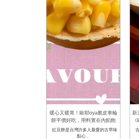
暖心又暖胃！歐耶oya脆皮車輪
新
餅平價好吃，用料實在內餡飽
《
滿！【三重五股美食】
紅豆餅是台灣許多人最愛的古早味
古
點心，