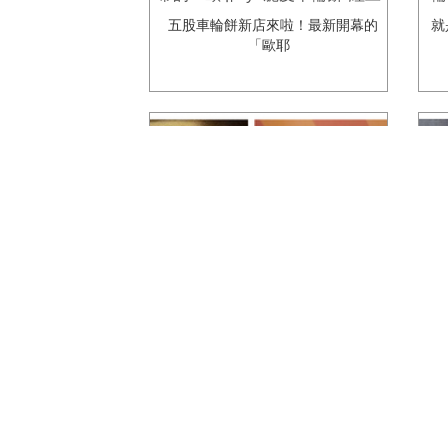
餅五股區公所店多種口味任君挑
五股車輪餅新店來啦！最新開幕的
就
選！
「歐耶