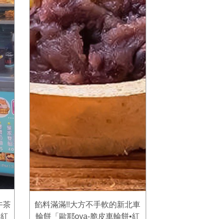
午茶
餡料滿滿!!大方不手軟的新北車
•紅
輪餅「歐耶oya-脆皮車輪餅•紅