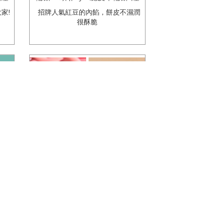
豆餅」，招牌紅豆、奶油口味，
家!
招牌人氣紅豆的內餡，餅皮不濕潤
推薦給您！
很酥脆