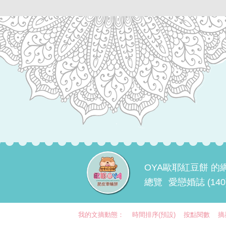
OYA歐耶紅豆餅 的
總覽
愛戀婚誌 (140
我的文摘動態：
時間排序(預設)
按點閱數
摘