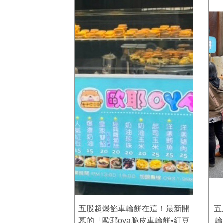
五股超爆餡車輪餅在這！最新開
五
幕的「歐耶oya脆皮車輪餅•紅豆
輪