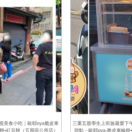
股美食小吃｜歐耶oya脆皮車
三重五股學生上班族最愛下
餅•紅豆餅（五股區公所店）
甜點－歐耶oya-脆皮車輪餅