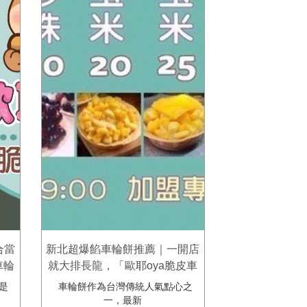
合當
新北超爆餡車輪餅推薦｜一開店
車輪
就大排長龍，「歐耶oya脆皮車
輪餅•紅豆餅」五股區公所店。
是
車輪餅作為台灣傳統人氣點心之
一，最新