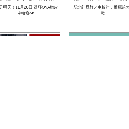
開幕了呦！古早味美食
豆餅，創意起司蛋口味
是明天！11月28日 歐耶OYA脆皮
新北紅豆餅／車輪餅，推薦給大
車輪餅&b
歐