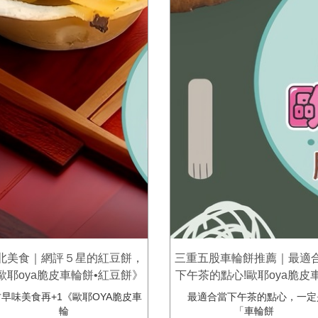
北美食｜網評５星的紅豆餅，
三重五股車輪餅推薦｜最適
歐耶oya脆皮車輪餅•紅豆餅》
下午茶的點心!歐耶oya脆皮
餅
早味美食再+1《歐耶OYA脆皮車
最適合當下午茶的點心，一定
輪
「車輪餅