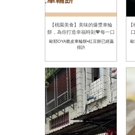
【桃園美食】美味的爆漿車輪
【
餅，為你打造幸福時刻💖每一口
都是親民的滋味，代表著無盡的
歐耶OYA脆皮車輪餅•紅豆餅已經贏
歐
幸福😙歐耶oya脆皮車輪餅
得許