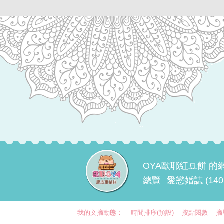
OYA歐耶紅豆餅 的
總覽
愛戀婚誌 (140
我的文摘動態：
時間排序(預設)
按點閱數
摘