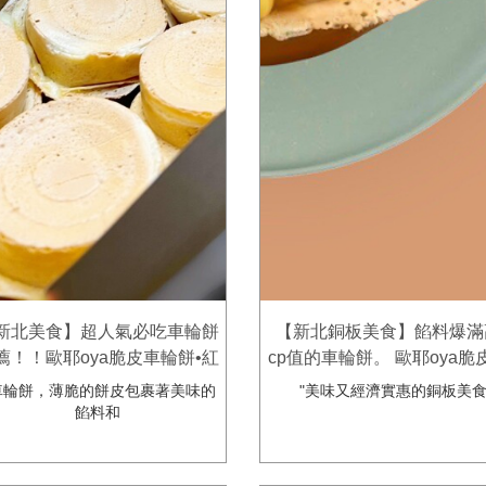
新北美食】超人氣必吃車輪餅
【新北銅板美食】餡料爆滿
薦！！歐耶oya脆皮車輪餅•紅
cp值的車輪餅。 歐耶oya脆
豆餅
輪餅•紅豆餅
輪餅，薄脆的餅皮包裹著美味的
"美味又經濟實惠的銅板美
餡料和