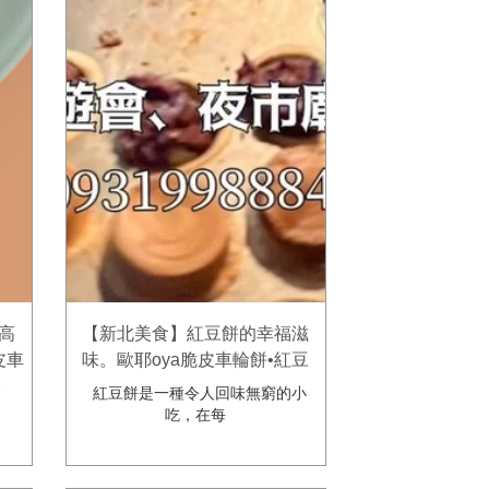
高
【新北美食】紅豆餅的幸福滋
皮車
味。歐耶oya脆皮車輪餅•紅豆
餅，採用萬丹紅豆製作，餡料綿
食
紅豆餅是一種令人回味無窮的小
密好吃！
吃，在每