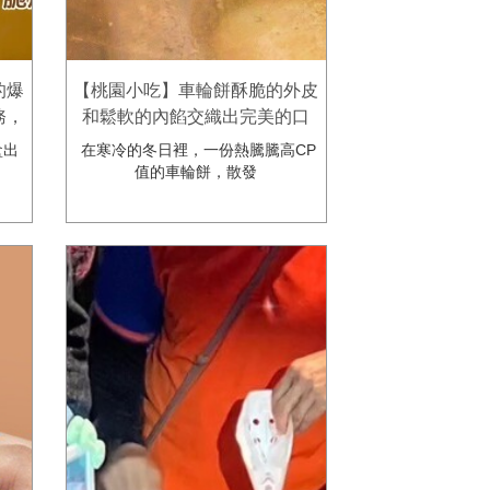
的爆
【桃園小吃】車輪餅酥脆的外皮
務，
和鬆軟的內餡交織出完美的口
脆皮
感，給大家無限的滿足。歐耶
盒出
在寒冷的冬日裡，一份熱騰騰高CP
oya脆皮車輪餅•紅豆餅
值的車輪餅，散發