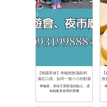
【桃園美食】車輪餅飽滿餡料、
【
滿足口感，如同一個小小的歡樂
推
圓舞曲，讓人感到幸福！歐耶
車輪餅，美味又受歡迎的點心，成
車
oya脆皮車輪餅•紅豆餅
為銅板美食裡的寶藏