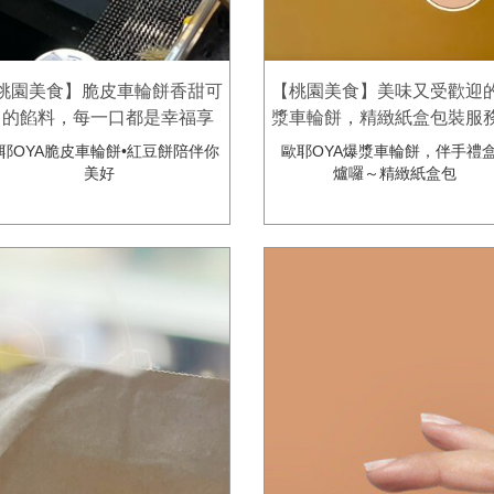
桃園美食】脆皮車輪餅香甜可
【桃園美食】美味又受歡迎
口的餡料，每一口都是幸福享
漿車輪餅，精緻紙盒包裝服
受！歐耶oya脆皮車輪餅
送禮自用兩相宜。歐耶oya
耶OYA脆皮車輪餅•紅豆餅陪伴你
歐耶OYA爆漿車輪餅，伴手禮
車輪餅
美好
爐囉～精緻紙盒包