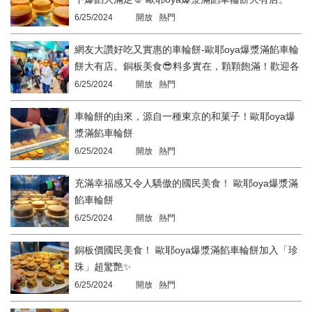
6/25/2024
開放 熱門
網友大讚好吃又實惠的車輪餅-歐耶oya爆漿滿餡車輪
餅大有店。銅板美食😎料多實在，顆顆飽滿！歡迎各
位來品嘗呢❤️
6/25/2024
開放 熱門
車輪餅的由來，源自一種東京的和菓子！歐耶oya爆
漿滿餡車輪餅
6/25/2024
開放 熱門
充滿幸福感又令人驕傲的國民美食！ 歐耶oya爆漿滿
餡車輪餅
6/25/2024
開放 熱門
銅板價國民美食！ 歐耶oya爆漿滿餡車輪餅加入「珍
珠」超驚艷✨
6/25/2024
開放 熱門