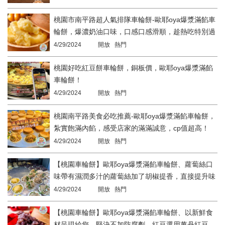
桃園市南平路超人氣排隊車輪餅-歐耶oya爆漿滿餡車
輪餅，爆濃奶油口味，口感口感滑順，趁熱吃特別過
癮！
4/29/2024
開放 熱門
桃園好吃紅豆餅車輪餅，銅板價，歐耶oya爆漿滿餡
車輪餅！
4/29/2024
開放 熱門
桃園南平路美食必吃推薦-歐耶oya爆漿滿餡車輪餅，
紮實飽滿內餡，感受店家的滿滿誠意，cp值超高！
4/29/2024
開放 熱門
【桃園車輪餅】歐耶oya爆漿滿餡車輪餅、蘿蔔絲口
味帶有濕潤多汁的蘿蔔絲加了胡椒提香，直接提升味
覺感受
4/29/2024
開放 熱門
【桃園車輪餅】歐耶oya爆漿滿餡車輪餅、以新鮮食
材呈現給您，堅決不加防腐劑。紅豆選用萬丹紅豆、