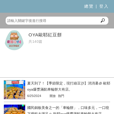
總覽
|
登入
OYA歐耶紅豆餅
共140篇
夏天到了！【季節限定，現打綠豆沙】消消暑🧊 歐耶
oya爆漿滿餡車輪餅大有店。
6/25/2024
開放 熱門
國民銅板美食之一的「車輪餅」，口味多元，一口咬
下爆餡大滿足☺️ 歐耶oya爆漿滿餡車輪餅大有店。