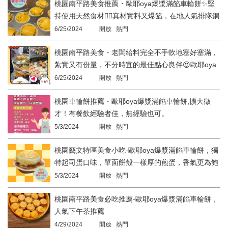
桃園南平路美食推薦・歐耶oya爆漿滿餡車輪餅✨堅
持使用天然食材👍🏻真材實料又爆餡，在地人氣排隊銅
板美食😍
6/25/2024
開放 熱門
桃園南平路美食・老闆給料完全不手軟地塞好塞滿，
紮實又有份量，不分時宜的最佳點心良伴😍歐耶oya
爆漿滿餡車輪餅✨
6/25/2024
開放 熱門
桃園車輪餅推薦・歐耶oya爆漿滿餡車輪餅,擴大徵
才！有餐飲經驗者佳，無經驗也可。
5/3/2024
開放 熱門
桃園藝文特區美食小吃-歐耶oya爆漿滿餡車輪餅，獨
特起司蛋口味，單面餅殼一樣厚的煎蛋，香氣更為飽
滿，更加有飽足感。
5/3/2024
開放 熱門
桃園南平路美食必吃推薦-歐耶oya爆漿滿餡車輪餅，
人氣下午茶推薦
4/29/2024
開放 熱門