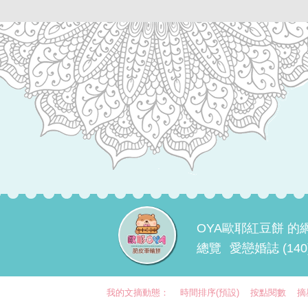
OYA歐耶紅豆餅 的
總覽
愛戀婚誌 (140
我的文摘動態：
時間排序(預設)
按點閱數
摘