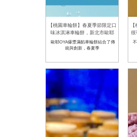
【桃園車輪餅】春夏季節限定口
【
味冰淇淋車輪餅，新北市歐耶
很
oya爆漿滿餡車輪餅販售，每日
餅
歐耶OYA爆漿滿餡車輪餅結合了傳
不
數量有限😍
統與創新，春夏季