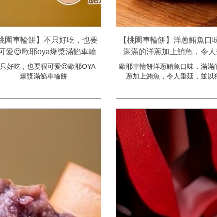
桃園車輪餅】不只好吃，也要
【桃園車輪餅】洋蔥鮪魚口
可愛😍歐耶oya爆漿滿餡車輪
滿滿的洋蔥加上鮪魚，令人
，精緻紙盒包裝服務，打造專
延，皮薄餡多滋味好！歐耶o
只好吃，也要很可愛😍歐耶OYA
歐耶車輪餅洋蔥鮪魚口味，滿滿
屬你的車輪餅禮盒❤
爆漿滿餡車輪餅
爆漿滿餡車輪餅
蔥加上鮪魚，令人垂延，並以