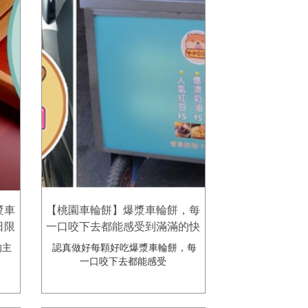
漿車
【桃園車輪餅】爆漿車輪餅，每
日限
一口咬下去都能感受到滿滿的快
漿車
樂與滿足👍 歐耶oya脆皮爆漿車
的主
認真做好每顆好吃爆漿車輪餅，每
輪餅
一口咬下去都能感受