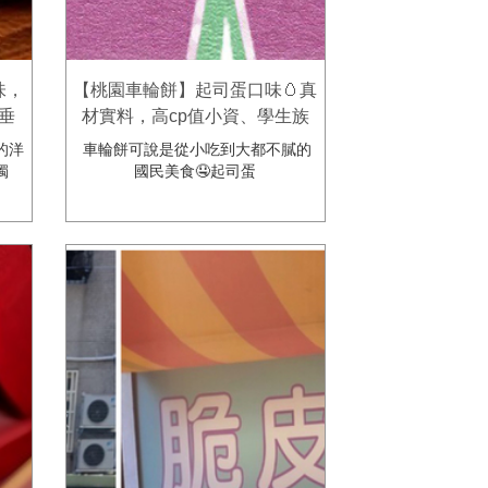
味，
【桃園車輪餅】起司蛋口味🥚真
垂
材實料，高cp值小資、學生族
ya
最愛，每日限量供應🥰
的洋
車輪餅可說是從小吃到大都不膩的
獨
國民美食🤤起司蛋