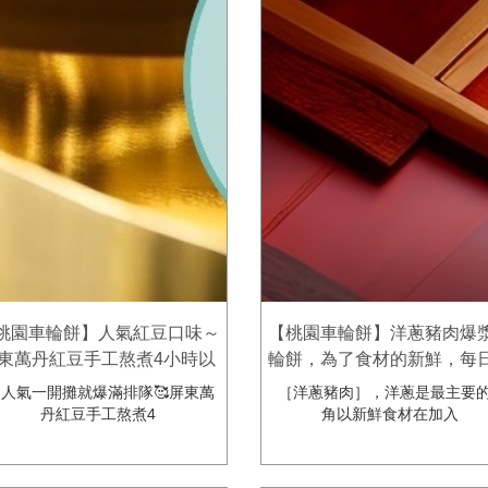
桃園車輪餅】人氣紅豆口味～
【桃園車輪餅】洋蔥豬肉爆
東萬丹紅豆手工熬煮4小時以
輪餅，為了食材的新鮮，每
😘綿密口感讓人愛不釋手! 歐
量供應哦～ 歐耶oya脆皮爆
人氣一開攤就爆滿排隊🥰屏東萬
［洋蔥豬肉］，洋蔥是最主要
耶oya脆皮爆漿車輪餅
輪餅
丹紅豆手工熬煮4
角以新鮮食材在加入