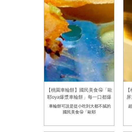
【桃園車輪餅】國民美食🤤「歐
【
耶oya爆漿車輪餅」每一口都爆
屏
漿！高cp值小資、學生族最愛
上
車輪餅可說是從小吃到大都不膩的
超
🥰
國民美食🤤「歐耶