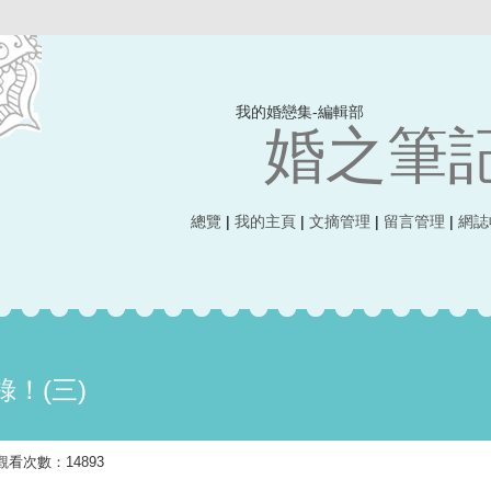
我的婚戀集-編輯部
婚之筆記 
總覽
|
我的主頁
|
文摘管理
|
留言管理
|
網誌
！(三)
發布 觀看次數：14893