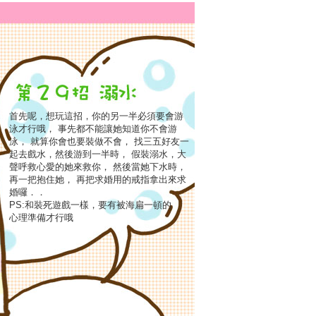
首先呢，想玩這招，你的另一半必須要會游
泳才行哦， 事先都不能讓她知道你不會游
泳， 就算你會也要裝做不會， 找三五好友一
起去戲水，然後游到一半時， 假裝溺水，大
聲呼救心愛的她來救你， 然後當她下水時，
再一把抱住她， 再把求婚用的戒指拿出來求
婚囉．．
PS:和裝死遊戲一樣，要有被海扁一頓的
心理準備才行哦