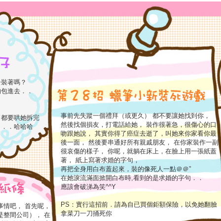
子裝著嗎？
的包進去．．
事前先失蹤一個禮拜（或更久） 都不要讓她找到你，
，都要哄她拆完
然後找個損友，打電話給她， 裝作很著急，很傷心的口
了．．哈哈哈
吻跟她說， 其實你得了癌症去逝了，叫她來你家看你最
後一面， 然後要串通好所有親戚朋友， 在你家裝作一副
很哀傷的樣子， 你呢，就躺在床上，在臉上用一張紙蓋
著， 紙上寫著求婚的字句，
再把全身用白布蓋起來，裝的像死人一點＠＠”
在她淚流滿面掀開白布時,看到的是求婚的字句．．
應該會破涕為笑^^Y
PS：實行這招前．請為自已買個鉅額保險，以免她翻臉
事情吧， 首先呢，
拿菜刀一刀捅死你
是整間公司）， 在