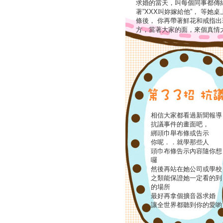
求婚的當天，叫每個同事都傳
著”XXX叫妳嫁給他”， 等她
條後， 你再帶著鮮花和戒指
方，當著大家的面，來個真情
相信大家都看過新聞報導
抗議事件的畫面吧，
綁頭巾舉布條或告示
你呢．．就學那些人
頭巾布條告示內容隨你想
囉
然後再站在她公司或學校
之類能保證她一定看的到
的場所
最好再拿個擴音器求婚
讓全世界都聽到你的愛喲