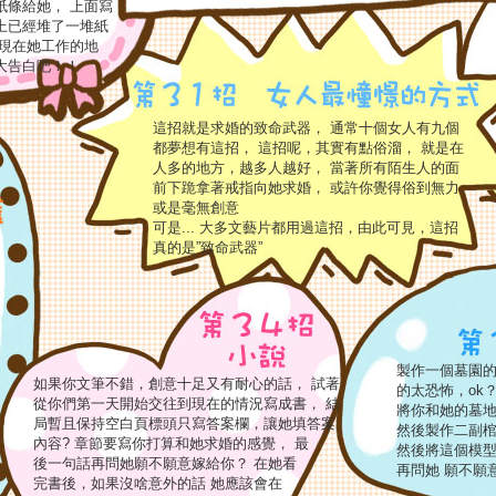
紙條給她， 上面寫
桌上已經堆了一堆紙
出現在她工作的地
大告白吧！！
這招就是求婚的致命武器， 通常十個女人有九個
都夢想有這招， 這招呢，其實有點俗溜， 就是在
人多的地方，越多人越好， 當著所有陌生人的面
前下跪拿著戒指向她求婚， 或許你覺得俗到無力
或是毫無創意
可是... 大多文藝片都用過這招，由此可見，這招
真的是”致命武器”
製作一個墓園
如果你文筆不錯，創意十足又有耐心的話， 試著
的太恐怖，ok
從你們第一天開始交往到現在的情況寫成書， 結
將你和她的墓
局暫且保持空白頁標頭只寫答案欄，讓她填答案
然後製作二副棺
內容? 章節要寫你打算和她求婚的感覺， 最
然後將這個模
後一句話再問她願不願意嫁給你？ 在她看
再問她 願不願
完書後，如果沒啥意外的話 她應該會在