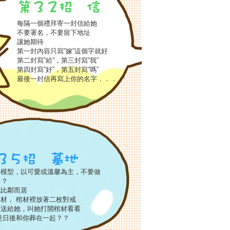
每隔一個禮拜寄一封信給她
不要署名，不要留下地址
讓她期待
第一封內容只寫”嫁”這個字就好
第二封寫”給”，第三封寫”我”
第四封寫”好”，第五封寫”嗎”
最後一封信再寫上你的名字．．．
的模型，以可愛或溫馨為主，不要做
？？
地比鄰而居
材， 棺材裡放著二枚對戒
型送給她，叫她打開棺材看看
意日後和你葬在一起？？