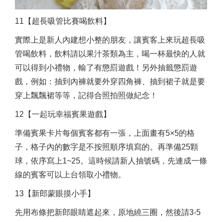
11【超長吸管比賽喝飲料】
實際上是新人內建想小整的朋友，讓賓客上來玩超長吸
管喝飲料，飲料請以果汁茶類為主，喝一杯最快的人就
可以得到小禮物，輸了有懲罰遊戲！另外抽籤懲罰遊
戲，例如：抽到內褲就要外穿四角褲、抽到裙子就是要
穿上飄飄裙等等，記得合照拍照做紀念！
12【一起玩幸福賓果遊戲】
準備賓果卡片每個賓客都有一張，上面畫有5×5的格
子，格子內的數字是不按照順序填寫的。再準備25顆
球，依序寫上1~25。這時候請新人抽號碼，先連成一條
線的賓客可以上台領取小禮物。
13【新郎蒙眼摸小手】
先用布條把新郎眼睛遮起來，原地繞三圈，然後請3-5