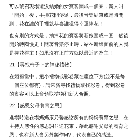
可以號召現場還沒結婚的女賓客圍成一個圈，新人叫
「開始」後，手捧花開傳遞，最後音樂結束或是時間
到，花在誰的手裡就恭喜誰獲得幸運捧花！
也有別的方式是，抽捧花的賓客將新娘圍成一圈！然後
開始轉圈慢走！隨著音樂停止時，站在新娘面前的人就
是捧花得主！如果沒有正前方就以最近的為主！
21【尋找椅子下的神秘禮物】
在
婚禮
當中，把小禮物或彩卷藏在座位下方(並不是每
一個座位都有)，請來賓尋找禮物或找彩卷，得到彩卷
的賓客可以上台領取禮物和新人合照。
22【感恩父母養育之恩】
進場時送在場媽媽康乃馨感謝所有的媽媽養育之恩，在
主持人感性的感恩詞並送花束，藉此感謝父母的養育之
恩，也有新人會另外製作MV，代表自己的感激。