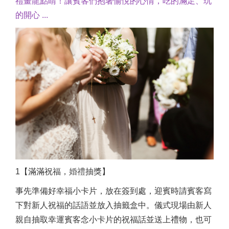
禮畫龍點睛！讓賓客們抱著愉悅的心情，吃的滿足、玩
的開心 ...
1【滿滿祝福，
婚禮
抽獎】
事先準備好幸福小卡片，放在簽到處，迎賓時請賓客寫
下對新人祝福的話語並放入抽籤盒中。儀式現場由新人
親自抽取幸運賓客念小卡片的祝福話並送上禮物，也可