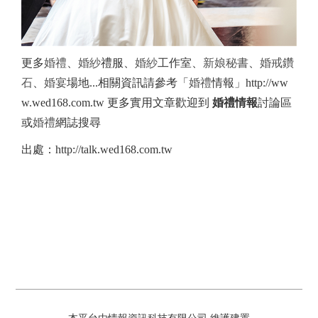
更多
婚禮
、
婚紗
禮服、
婚紗
工作室、
新娘秘書
、
婚戒
鑽
石
、
婚宴
場地...相關資訊請參考「
婚禮
情報」http://ww
w.wed168.com.tw 更多實用文章歡迎到
婚禮情報
討論區
或
婚禮
網誌搜尋
出處：http://talk.wed168.com.tw