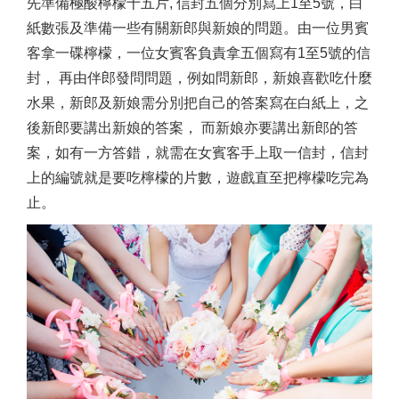
先準備極酸檸檬十五片, 信封五個分別寫上1至5號，白
紙數張及準備一些有關新郎與新娘的問題。由一位男賓
客拿一碟檸檬，一位女賓客負責拿五個寫有1至5號的信
封， 再由伴郎發問問題，例如問新郎，新娘喜歡吃什麼
水果，新郎及新娘需分別把自己的答案寫在白紙上，之
後新郎要講出新娘的答案， 而新娘亦要講出新郎的答
案，如有一方答錯，就需在女賓客手上取一信封，信封
上的編號就是要吃檸檬的片數，遊戲直至把檸檬吃完為
止。