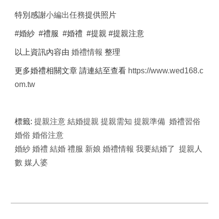
特別感謝
小編出任務
提供照片
#婚紗 #禮服 #婚禮 #提親 #提親注意
以上資訊內容由
婚禮情報
整理
更多婚禮相關文章 請連結至查看
https://www.wed168.c
om.tw
標籤:
提親注意
結婚提親
提親需知
提親準備
婚禮習俗
婚俗
婚俗注意
婚紗
婚禮
結婚
禮服
新娘
婚禮情報
我要結婚了
提親人
數
媒人婆