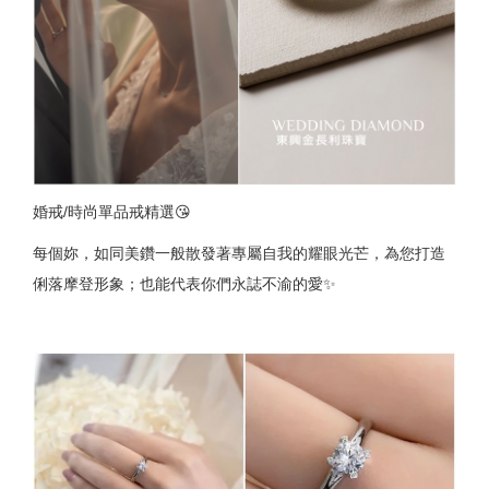
婚戒/時尚單品戒精選😘
每個妳，如同美鑽一般散發著專屬自我的耀眼光芒，為您打造
俐落摩登形象；也能代表你們永誌不渝的愛✨