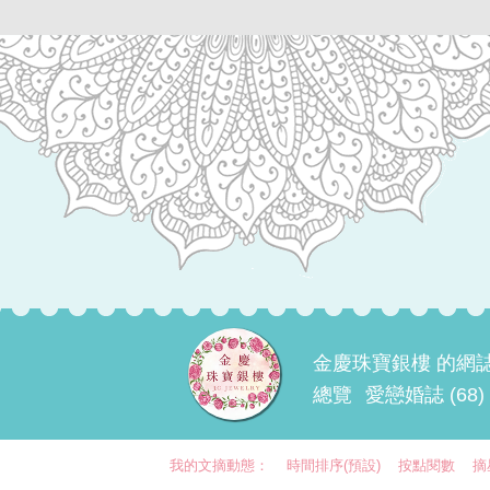
金慶珠寶銀樓 的網
總覽
愛戀婚誌 (68)
我的文摘動態：
時間排序(預設)
按點閱數
摘