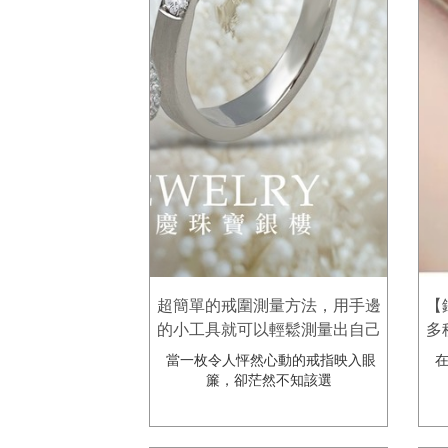
超簡單的戒圍測量方法，用手邊
【
的小工具就可以輕鬆測量出自己
多
的戒圍喔!屏東銀樓推薦-金慶珠
見
當一枚令人怦然心動的戒指映入眼
在
寶銀樓。
爪
簾，卻茫然不知該選