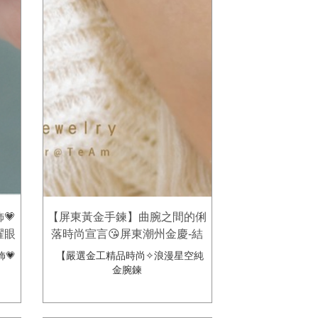
💗
【屏東黃金手鍊】曲腕之間的俐
耀眼
落時尚宣言😘屏東潮州金慶-結
婚金
婚金飾鑽石鉑金珠寶專賣店。多
💗
【嚴選金工精品時尚✧浪漫星空純
款時尚精緻黃金手鍊推薦！
金腕鍊