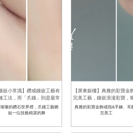
鑲嵌小常識】鑽戒鑲嵌工藝有
【屏東銀樓】典雅的彩寶金飾
種工法，而「爪鑲」則是最常
完美工藝，鑲嵌浪漫彩寶，
的鑲嵌鑲法，其中關於爪鑲的
而美麗✨屏東潮州金慶-結
璀璨的鑽石世界裡，爪鑲工藝猶
典雅的彩寶金飾戒指&手鍊、耳飾
數該如何選擇呢? 潮州金慶鑽
飾鑽石鉑金珠寶專賣店
如一位技藝精湛的舞
完美工
石銀樓帶您了解!!