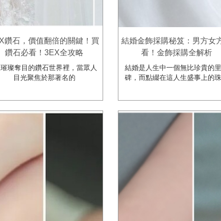
EX鑽石，價值翻倍的關鍵！買
結婚金飾採購秘笈：男方女
鑽石必看！3EX全攻略
看！金飾採購全解析
璀璨奪目的鑽石世界裡，當眾人
結婚是人生中一個無比珍貴的
目光聚焦於那著名的
碑，而點綴在這人生盛事上的