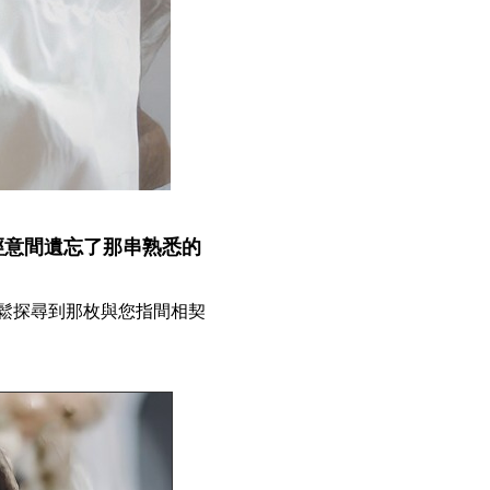
經意間遺忘了那串熟悉的
鬆探尋到那枚與您指間相契