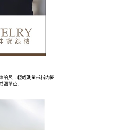
準的尺，輕輕測量戒指內圈
戒圍單位。