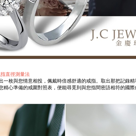
戒指直徑測量法
出一枚與您情意相投，佩戴時倍感舒適的戒指。取出那把記錄精
您精心準備的戒圍對照表，便能尋覓到與您指間密語相符的國際