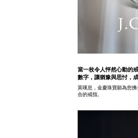
當一枚令人怦然心動的
數字，讓猶豫與思忖，
莫嘆息，金慶珠寶願為您拂
合的戒指。