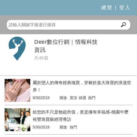
總覽
|
登入
Deer數位行銷｜情報科技
資訊
共46篇
屬於戀人的傳奇經典瑰寶，穿梭於嘉大珠寶的浪漫世
界！
8/30/2018
開放 置頂 精選 熱門
給您的不只是物超所值，更是擁有幸福感-桃園中壢
裕豐珠寶蘇經理專訪
5/30/2018
開放 熱門