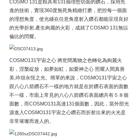
COSMO 131
是顆具有131個理想切面的鑽石，採用先
進的技術，實現360度無死角精緻打磨，把控每一個面
的理想角度，使光綫在任意角度射入鑽石都能呈現良好
的光學折射,產生絢麗的火彩，成就了COSMO 131無以
倫比的閃耀。
COSMO131
宇宙之心 將世間萬物之色轉化為絢麗火
彩，涅槃綻放，如夢如虹，如愛神之心 照耀人間真善
美,吟頌永恆之光。簡單的來說，COSMO131宇宙之心
跟八心八箭鑽石不一樣的地方就是在於鑽石表面的面數
不一樣，市面上常見的八心八箭鑽石表面總共有５８個
面數，而COSMO131高達131個面數，因此，當外部光
源進入COSMO131宇宙之心鑽石而折射出來的火光是
非常璀璨而迷人的。