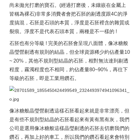
尚未拋光打磨的寶石。(經過打磨後，未鑲嵌在金屬上
皆稱為裸石)非常多消費者會把石胚的剔透度跟4C的淨
度搞混，石胚是石頭的本質，淨度是石胚裡含的雜質或
裂痕。淨度不是代表石頭本質，兩種是不一樣的 !
石胚也有分等級 ! 完美的石胚會呈現八面體，像冰糖般
晶瑩營剔透有規則的結晶，但全球資源稀少約佔產量10
~ 20%，其他不規則型結晶的石胚，相對無法達到剔透
程度，霧濁程度也不相同，約佔產量80~90%，再往下
等級的石胚，即是工業用鑽石。
像冰糖般晶瑩營剔透這樣石胚看起來就是非常漂亮，但
是有些不規則型結晶的石胚看起來有黃有黑有灰，我們
公司是選用像冰糖般這樣晶瑩剔透的石胚去切磨我們的
鑽石，再加上好的車工，所以我們的鑽石看起來會特別