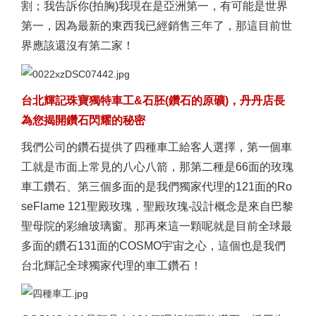
割；我告訴你(拍胸)我現在是亞洲第一，有可能是世界
第一，因為最新的東西我已經銷售三年了，那這目前世
界應該還沒有第二家！
台北輝記珠寶獨特車工&石胚(鑽石的原礦)，丹丹店長
為您揭開鑽石閃耀的秘密
我們公司的鑽石提供了四種車工給客人選擇，第一個車
工就是市面上常見的八心八箭，那第二種是66面的玫瑰
車工鑽石、第三個多面的是我們獨家代理的121面的Ro
seFlame 121聖殿玫瑰，聖殿玫瑰-設計概念是來自巴黎
聖母院的彩繪玻璃窗。那再來這一顆呢就是目前全球最
多面的鑽石131面的COSMO宇宙之心，這個也是我們
台北輝記全球獨家代理的車工鑽石！