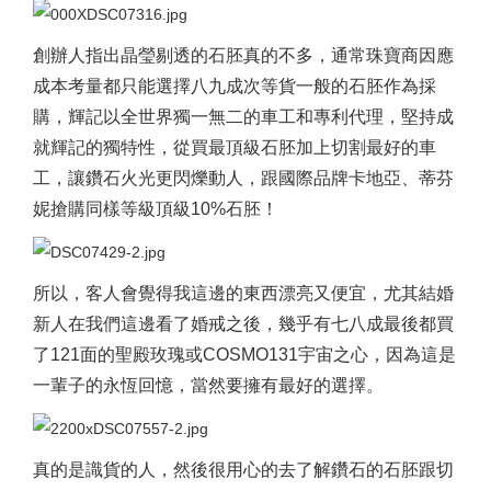
創辦人指出晶瑩剔透的石胚真的不多，通常珠寶商因應
成本考量都只能選擇八九成次等貨一般的石胚作為採
購，輝記以全世界獨一無二的車工和專利代理，堅持成
就輝記的獨特性，從買最頂級石胚加上切割最好的車
工，讓鑽石火光更閃爍動人，跟國際品牌卡地亞、蒂芬
妮搶購同樣等級頂級10%石胚！
所以，客人會覺得我這邊的東西漂亮又便宜，尤其結婚
新人在我們這邊看了婚戒之後，幾乎有七八成最後都買
了121面的聖殿玫瑰或COSMO131宇宙之心，因為這是
一輩子的永恆回憶，當然要擁有最好的選擇。
真的是識貨的人，然後很用心的去了解鑽石的石胚跟切