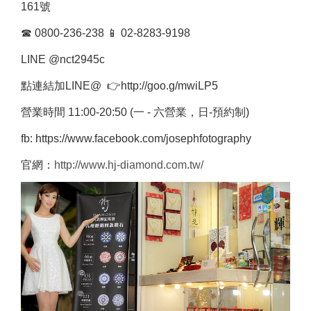
161號
☎
0800-236-238
📱
02-8283-9198
LINE @nct2945c
點連結加LINE@
👉
http://goo.g/mwiLP5
營業時間 11:00-20:50 (一 - 六營業，日-預約制)
fb: https://www.facebook.com/josephfotography
官網：
http://www.hj-diamond.com.tw/