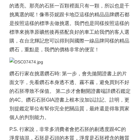
的透亮。那亮的石胚一百顆裡面只有一顆，所以也是千
挑萬選的呢！像蒂芬妮跟卡地亞這樣的精品品牌鑽石都
是按照這樣的標準去做挑選。我們也是同樣按照這樣的
標準來挑準原礦然後再搭配良好的車工給我們的客人選
購，在台北輝記您可以得到與國際一線品牌同樣的精品
鑽石，重點是，我們的價格非常的便宜！
鑽石行家在挑選鑽石時: 第一步，會先拋開證書上的片
面文字，先看鑽石本身透不透、霧不霧，避免買到不好
的石胚導致不保值。 第二步才會翻開證書端詳鑽石鑑定
的4C。鑽石石胚GIA證書上根本沒加以註記、註明，更
別提鑑定單位有幫你完全把關品質，最終還是得靠買家
個人的判別能力。
P.S.
行家說，非常多消費者會把石胚的剔透度跟4C的
淨度搞混，石胚是石頭的本質，淨度是石胚裡含的雜質