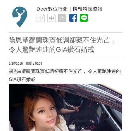
Deer數位行銷｜情報科技資訊
黛恩聖蘿蘭珠寶低調卻藏不住光芒，
令人驚艷連連的GIA鑽石婚戒
3/20/2018 瀏覽：9105
黛恩&聖蘿蘭珠寶低調卻藏不住光芒， 令人驚艷連連的
GIA鑽石婚戒