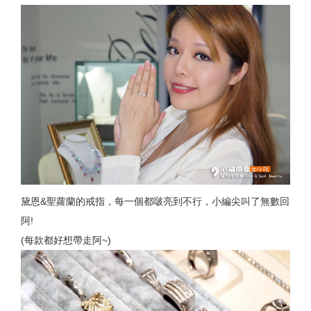
黛恩&聖蘿蘭的戒指，每一個都啵亮到不行，小編尖叫了無數回
阿!
(每款都好想帶走阿~)