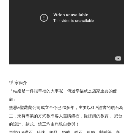
*店家簡介
「結婚是一件很幸福的大事呢，傳遞幸福就是店家重要的使
命」
黛恩&聖蘿蘭公司成立至今已20多年，主要以GIA證書的鑽石為
主，秉持專業的方式教導客人選購鑽石，從裸鑽的教育 、戒台
的設計、款式、鑲工均由您親自參與！
專營GIA鑽石、珍珠、飾品、婚戒、鋯石、銀飾、對戒等…商