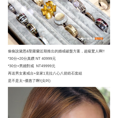
偷偷說黛恩&聖蘿蘭近期推出的婚戒破盤方案，超級驚人啊!!
*30分+20分真鑽 NT 40999元
*30分+男婚對戒 NT49999元
再送男女素戒台+皇家1克拉八心八箭鋯石套組
是不是太~優惠了啊!(尖叫)