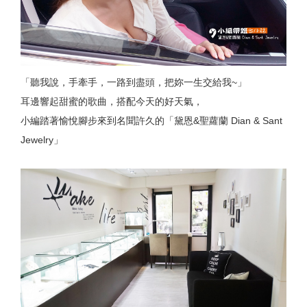
「聽我說，手牽手，一路到盡頭，把妳一生交給我~」
耳邊響起甜蜜的歌曲，搭配今天的好天氣，
小編踏著愉悅腳步來到名聞許久的「黛恩&聖蘿蘭 Dian & Sant
Jewelry」