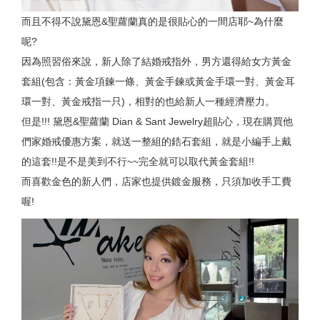
而且不得不說黛恩&聖蘿蘭真的是很貼心的一間店耶~為什麼
呢?
因為照習俗來說，新人除了結婚戒指外，男方還得給女方黃金
套組(包含：黃金項鍊一條、黃金手鍊或黃金手環一對、黃金耳
環一對、黃金戒指一只)，相對的也給新人一種經濟壓力。
但是!!! 黛恩&聖蘿蘭 Dian & Sant Jewelry超貼心，現在購買他
們家婚戒優惠方案，就送一整組的鋯石套組，就是小編手上戴
的這套!!是不是美到不行~~完全就可以取代黃金套組!!
而喜歡金色的新人們，店家也提供鍍金服務，只須加收手工費
喔!