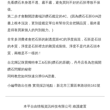
先看鑽石本身透不透、霧不霧，避免買到不好的石胚導致不保
值。
第二步才會翻開證書端詳鑽石鑑定的4C。(因為鑽石石胚GIA證
書上根本沒說，更別提鑑定單位有幫你完全把關品質，最終還
是得靠買家個人的判別能力。)
非常多消費者會把石胚的剔透度跟4C的淨度搞混，石胚是石頭
的本質，淨度是石胚裡含的雜質或裂痕。淨度不是代表石頭本
質，兩種是不一樣的 !
台北輝記珠寶獨特車工&石胚(鑽石的原礦)，丹丹店長為您揭開
鑽石閃耀的秘密
同時教您如何快速分辨GIA證書。
小編帶路出任務 實境採訪地點：新北市三重區車路頭街161號
本平台由情報資訊科技有限公司 維護建置