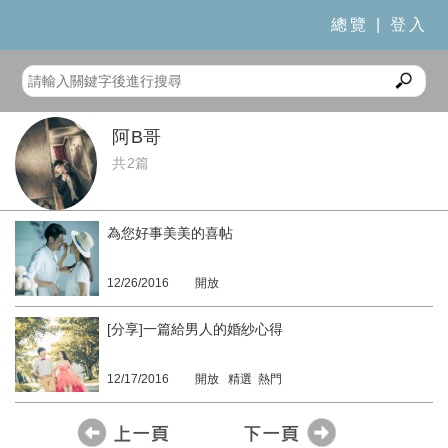
總覽
|
登入
阿B哥
共2篇
為您好事美美的喜帖
12/26/2016
開放
[分享]一篇給男人的婚紗心得
12/17/2016
開放 精選 熱門