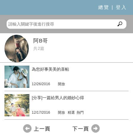
總覽
|
登入
阿B哥
共2篇
為您好事美美的喜帖
12/26/2016
開放
[分享]一篇給男人的婚紗心得
12/17/2016
開放 精選 熱門