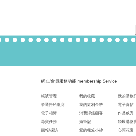
網友/會員服務功能 membership Service
帳號管理
我的收藏
我的購物
發通告給廠商
我的紅利金幣
電子喜帖
電子相簿
消費評鑑顧客
作品威秀
尋寶任務
婚筆記
婚展購物
囍報/採訪
愛的秘笈小抄
心願花園