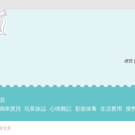
總覽
主頁
媽咪寶貝
玩客旅誌
心情雜記
彩妝保養
生活實用
搜
星文章