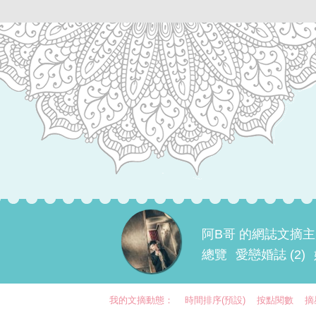
阿B哥 的網誌文摘
總覽
愛戀婚誌 (2)
我的文摘動態：
時間排序(預設)
按點閱數
摘