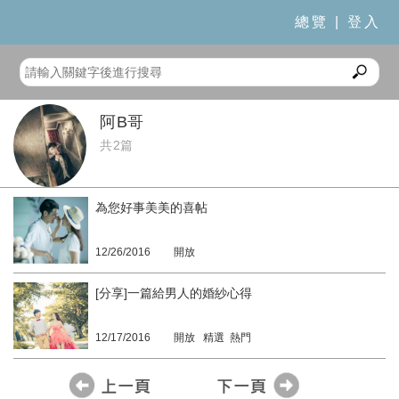
總覽
|
登入
阿B哥
共2篇
為您好事美美的喜帖
12/26/2016
開放
[分享]一篇給男人的婚紗心得
12/17/2016
開放 精選 熱門